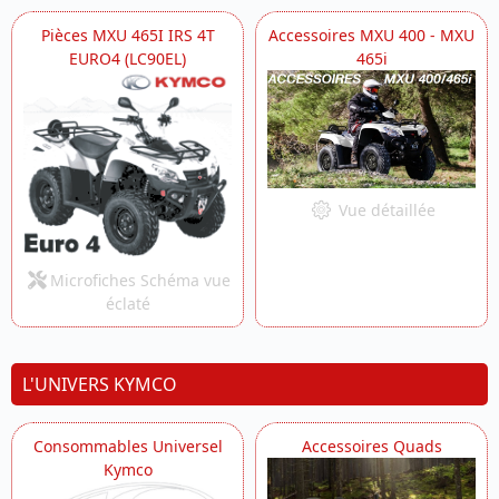
Pièces MXU 465I IRS 4T
Accessoires MXU 400 - MXU
EURO4 (LC90EL)
465i
Vue détaillée
Microfiches Schéma vue
éclaté
L'UNIVERS KYMCO
Consommables Universel
Accessoires Quads
Kymco