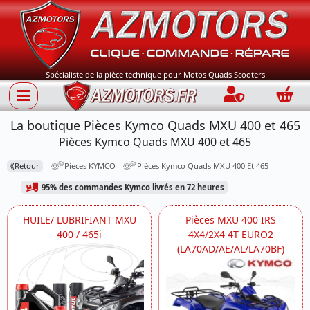
Spécialiste de la pièce technique pour Motos Quads Scooters
Connection
Panie
La boutique Pièces Kymco Quads MXU 400 et 465
Pièces Kymco Quads MXU 400 et 465
⟪
Retour
Pieces KYMCO
Pièces Kymco Quads MXU 400 Et 465
95% des commandes Kymco livrés en 72 heures
HUILE/ LUBRIFIANT MXU
Pièces MXU 400 IRS
400 / 465i
4X4/2X4 4T EURO2
(LA70AD/AE/AL/LA70BF)