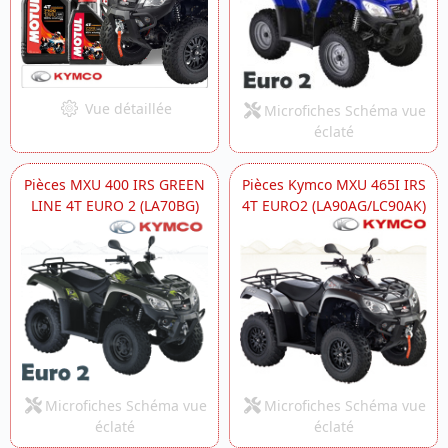
Vue détaillée
Microfiches Schéma vue
éclaté
Pièces MXU 400 IRS GREEN
Pièces Kymco MXU 465I IRS
LINE 4T EURO 2 (LA70BG)
4T EURO2 (LA90AG/LC90AK)
Microfiches Schéma vue
Microfiches Schéma vue
éclaté
éclaté