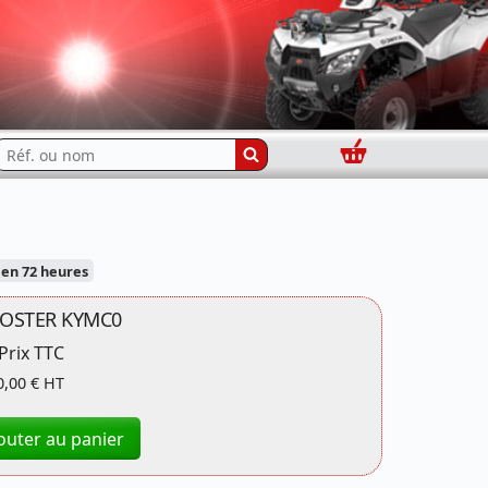
Panier
echercher...
en 72 heures
BOOSTER KYMC0
Prix TTC
0,00 € HT
outer au panier