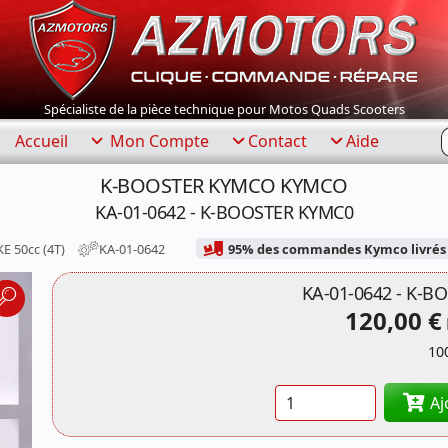
Spécialiste de la pièce technique pour Motos Quads Scooters
R
Accueil
Mon Compte
Contact
Aide
K-BOOSTER KYMCO KYMCO
KA-01-0642 - K-BOOSTER KYMC0
E 50cc (4T)
KA-01-0642
95% des commandes Kymco livrés 
KA-01-0642 - K-
120,00 €
10
Quantité
Aj