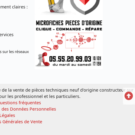
ent claires :
ervices
s sur les réseaux
e de la vente de pièces techniques neuf d'origine constructeur sur
Ret
our les professionnel et les particuliers.
Questions fréquentes
en
n des Données Personnelles
Légales
hau
s Générales de Vente