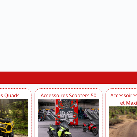
es Quads
Accessoires Scooters 50
Accessoire
et Max