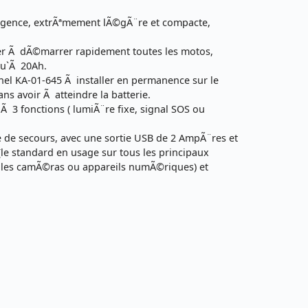
ence, extrÃªmement lÃ©gÃ¨re et compacte,
er Ã dÃ©marrer rapidement toutes les motos,
qu`Ã 20Ah.
nel KA-01-645 Ã installer en permanence sur le
s avoir Ã atteindre la batterie.
 3 fonctions ( lumiÃ¨re fixe, signal SOS ou
e de secours, avec une sortie USB de 2 AmpÃ¨res et
le standard en usage sur tous les principaux
, les camÃ©ras ou appareils numÃ©riques) et