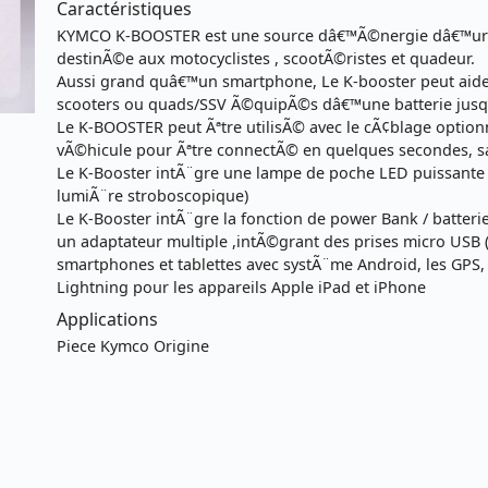
Caractéristiques
KYMCO K-BOOSTER est une source dâ€™Ã©nergie dâ€™urg
destinÃ©e aux motocyclistes , scootÃ©ristes et quadeur.
Aussi grand quâ€™un smartphone, Le K-booster peut aid
scooters ou quads/SSV Ã©quipÃ©s dâ€™une batterie jus
Le K-BOOSTER peut Ãªtre utilisÃ© avec le cÃ¢blage option
vÃ©hicule pour Ãªtre connectÃ© en quelques secondes, san
Le K-Booster intÃ¨gre une lampe de poche LED puissante Ã
lumiÃ¨re stroboscopique)
Le K-Booster intÃ¨gre la fonction de power Bank / batteri
un adaptateur multiple ,intÃ©grant des prises micro USB (
smartphones et tablettes avec systÃ¨me Android, les GPS
Lightning pour les appareils Apple iPad et iPhone
Applications
Piece Kymco Origine