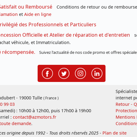
Satisfait ou Remboursé
Conditions de retour ou de remboursem
lamation
et
Aide en ligne
rivilégié des Professionnels et Particuliers
cession Officielle et Atelier de réparation et d'entretien
s
chat véhicule, et Immatriculation.
té récompensée.
Suivez l'actualité de nos code promo et offres spéciale
Spécialist
dubert - 19000 Tulle
internet p
( France )
20 99 03
Retour - 
 samedi) : 10h00 à 12h00, puis 17h00 à 19h00
Protectio
rriel :
contact@azmotors.fr
Mentions 
 toute demande
.
Condition
ces origine depuis 1992 - Tous droits réservés 2025
-
Plan de site