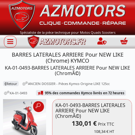
Spécialiste de la pièce technique pour Motos Quads Scooters
Connection
Panie
BARRES LATERALES ARRIERE Pour NEW LIKE
(Chrome) KYMCO
KA-01-0493-BARRES LATERALES ARRIERE Pour NEW LIKE
(ChromÃ©)
⟪
Retour
ANCIEN DOSSIER - Pièces Kymco Origine LIKE 125cc
KA-01-0493
95% des commandes Kymco livrés en 72 heures
KA-01-0493-BARRES LATERALES
ARRIERE Pour NEW LIKE
(ChromÃ©)
130,01 €
Prix TTC
108,34 € HT
Référence 0475/C