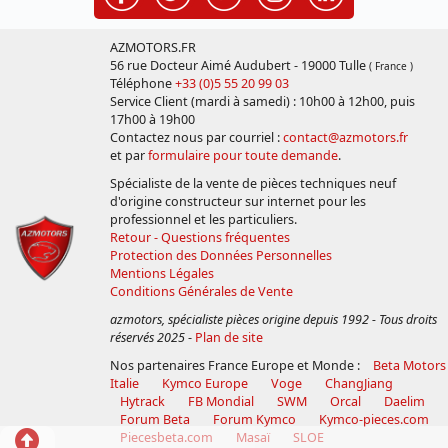
AZMOTORS.FR
56 rue Docteur Aimé Audubert - 19000 Tulle
( France )
Téléphone
+33 (0)5 55 20 99 03
Service Client (mardi à samedi) : 10h00 à 12h00, puis
17h00 à 19h00
Contactez nous par courriel :
contact@azmotors.fr
et par
formulaire pour toute demande
.
Spécialiste de la vente de pièces techniques neuf
d'origine constructeur sur internet pour les
professionnel et les particuliers.
Retour - Questions fréquentes
Protection des Données Personnelles
Mentions Légales
Conditions Générales de Vente
azmotors, spécialiste pièces origine depuis 1992 - Tous droits
réservés 2025
-
Plan de site
Nos partenaires France Europe et Monde :
Beta Motors
Italie
Kymco Europe
Voge
ChangJiang
Hytrack
FB Mondial
SWM
Orcal
Daelim
Forum Beta
Forum Kymco
Kymco-pieces.com
Retour
Piecesbeta.com
Masaï
SLOE