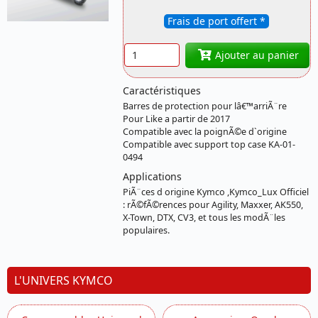
KYMCO
Frais de port offert *
Quantité
Ajouter au panier
Caractéristiques
Barres de protection pour lâ€™arriÃ¨re
Pour Like a partir de 2017
Compatible avec la poignÃ©e d`origine
Compatible avec support top case KA-01-
0494
Applications
PiÃ¨ces d origine Kymco ,Kymco_Lux Officiel
: rÃ©fÃ©rences pour Agility, Maxxer, AK550,
X-Town, DTX, CV3, et tous les modÃ¨les
populaires.
L'UNIVERS KYMCO