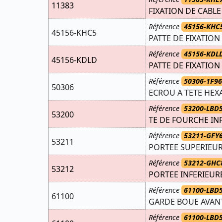
11383
FIXATION DE CABLE
Référence
45156-KHC
45156-KHC5
PATTE DE FIXATION
Référence
45156-KDL
45156-KDLD
PATTE DE FIXATION
Référence
50306-1F96
50306
ECROU A TETE HEX
Référence
53200-LBD
53200
TE DE FOURCHE IN
Référence
53211-GFY
53211
PORTEE SUPERIEUR
Référence
53212-GHC
53212
PORTEE INFERIEUR
Référence
61100-LBD
61100
GARDE BOUE AVAN
Référence
61100-LBD