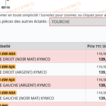
mer en toute simplicité ! Survolez pour zoomer, ou cliquez pour 
s pièces des autres éclatés :
ibellé
Prix
U
TTC
5-E00-NEA
116,5
E DROIT (NOIR MAT) KYMCO
139
5-E00-NJA
116,5
E DROIT (ARGENT) KYMCO
139
5-E00-NJA
116,5
E GAUCHE (ARGENT) KYMCO
139
5-E00-NEA
116,5
E GAUCHE (NOIR MAT) KYMCO
139
7-900