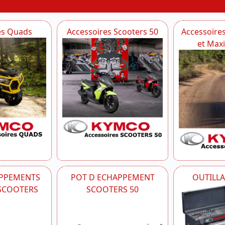
es Quads
Accessoires Scooters 50
Accessoire
et Max
APPEMENTS
POT D ECHAPPEMENT
OUTILL
-SCOOTERS
SCOOTERS 50