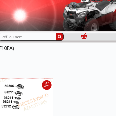
Panier
echercher...
F10FA)