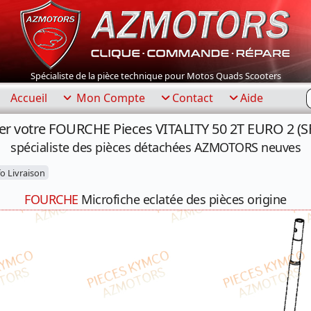
Spécialiste de la pièce technique pour Motos Quads Scooters
R
Accueil
Mon Compte
Contact
Aide
er votre FOURCHE Pieces VITALITY 50 2T EURO 2 (S
spécialiste des pièces détachées AZMOTORS neuves
o Livraison
FOURCHE
Microfiche eclatée des pièces origine