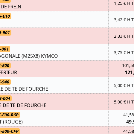
1,25 € H.T
 DE FREIN
5-E10
3,42 € H.T
D-901
2,33 € H.T
-001
3,75 € H.T
AGONALE (M25X8) KYMCO
5-E00
101,5
FERIEUR
121
6-940
5,00 € H.T
E DE TE DE FOURCHE
8-004
5,00 € H.T
E DE TE DE FOURCHE
5-E00-R6P
41,58
T (ROUGE)
49,
5-E00-CFP
41,58