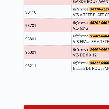
GARDE BOUE AVANT
Référence
90110-KEB
90110
VIS A TETE PLATE 
Référence
95701-0601
95701
VIS 6x12
Référence
95801-0804
95801
VIS EPAULEE A TET
Référence
96001-0601
96001
VIS DE 6 X 12
Référence
96211-050
96211
BILLES DE ROULEM