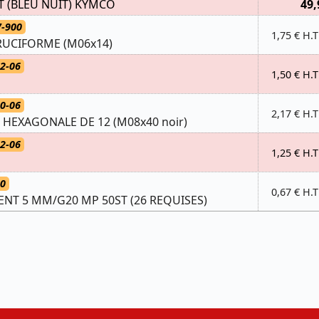
 (BLEU NUIT) KYMCO
49,
7-900
1,75 € H.T
CRUCIFORME (M06x14)
2-06
1,50 € H.T
0-06
2,17 € H.T
E HEXAGONALE DE 12 (M08x40 noir)
2-06
1,25 € H.T
00
0,67 € H.T
ENT 5 MM/G20 MP 50ST (26 REQUISES)