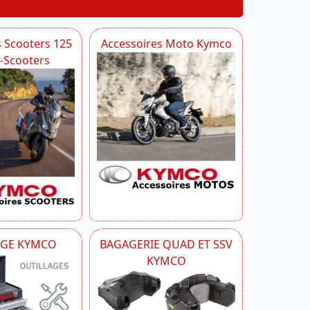
s Scooters 125
Accessoires Moto Kymco
i-Scooters
AGE KYMCO
BAGAGERIE QUAD ET SSV
KYMCO