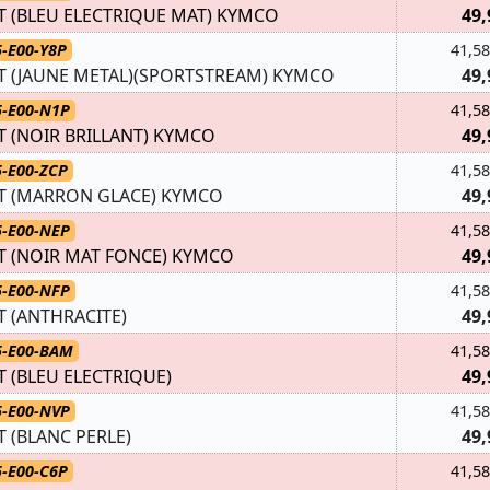
 (BLEU ELECTRIQUE MAT) KYMCO
49,
-E00-Y8P
41,58
T (JAUNE METAL)(SPORTSTREAM) KYMCO
49,
5-E00-N1P
41,58
 (NOIR BRILLANT) KYMCO
49,
5-E00-ZCP
41,58
T (MARRON GLACE) KYMCO
49,
5-E00-NEP
41,58
T (NOIR MAT FONCE) KYMCO
49,
5-E00-NFP
41,58
 (ANTHRACITE)
49,
5-E00-BAM
41,58
 (BLEU ELECTRIQUE)
49,
5-E00-NVP
41,58
 (BLANC PERLE)
49,
5-E00-C6P
41,58