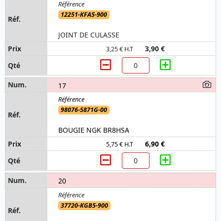
12251-KFA5-900
JOINT DE CULASSE
3,90 €
3,25 € H.T
17
98076-5871G-00
BOUGIE NGK BR8HSA
6,90 €
5,75 € H.T
20
37720-KGB5-900