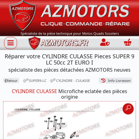
Spécialiste de la pièce technique pour Motos Quads Scooters
Connection
Panie
Réparer votre CYLINDRE CULASSE Pieces SUPER 9
LC 50cc 2T EURO I
spécialiste des pièces détachées AZMOTORS neuves
⟪
Retour
SUPER9-LC
CYLINDRE - CULASSE
Info Livraison
CYLINDRE CULASSE
Microfiche eclatée des pièces
origine