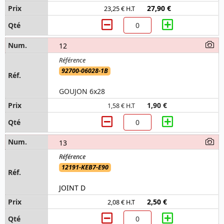
27,90 €
23,25 € H.T
12
92700-06028-1B
GOUJON 6x28
1,90 €
1,58 € H.T
13
12191-KEB7-E90
JOINT D
2,50 €
2,08 € H.T