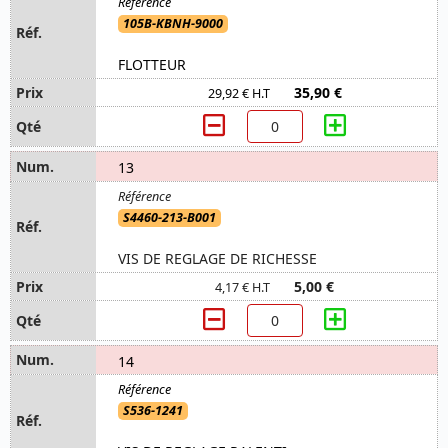
105B-KBNH-9000
FLOTTEUR
35,90 €
29,92 € H.T
13
S4460-213-B001
VIS DE REGLAGE DE RICHESSE
5,00 €
4,17 € H.T
14
S536-1241