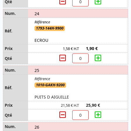
24
1793-144H-9900
ECROU
1,90 €
1,58 € H.T
25
1010-GAKH-9200
PUITS D AIGUILLE
25,90 €
21,58 € H.T
26