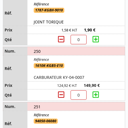
1787-KG8H-9010
JOINT TORIQUE
1,90 €
1,58 € H.T
250
1610K-KGB5-E10
CARBURATEUR KY-04-0007
149,90 €
124,92 € H.T
251
94050-06080