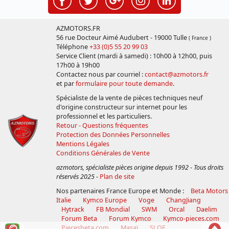
AZMOTORS.FR
56 rue Docteur Aimé Audubert - 19000 Tulle
( France )
Téléphone
+33 (0)5 55 20 99 03
Service Client (mardi à samedi) : 10h00 à 12h00, puis
17h00 à 19h00
Contactez nous par courriel :
contact@azmotors.fr
et par
formulaire pour toute demande
.
Spécialiste de la vente de pièces techniques neuf
d'origine constructeur sur internet pour les
professionnel et les particuliers.
Retour - Questions fréquentes
Protection des Données Personnelles
Mentions Légales
Conditions Générales de Vente
azmotors, spécialiste pièces origine depuis 1992 - Tous droits
réservés 2025
-
Plan de site
Nos partenaires France Europe et Monde :
Beta Motors
Italie
Kymco Europe
Voge
ChangJiang
Hytrack
FB Mondial
SWM
Orcal
Daelim
Forum Beta
Forum Kymco
Kymco-pieces.com
Voir
Reto
Piecesbeta.com
Masaï
SLOE