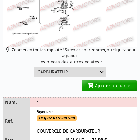
Zoomer en toute simplicité ! Survolez pour zoomer, ou cliquez pour
agrandir
Les pièces des autres éclatés :
Ajoutez au panier
1
103J-073H-9900-SB0
COUVERCLE DE CARBURATEUR
21,90 €
18,25 € H.T