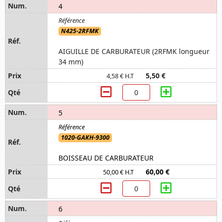
4
N425-2RFMK
AIGUILLE DE CARBURATEUR (2RFMK longueur
34 mm)
5,50 €
4,58 € H.T
5
1020-GAKH-9300
BOISSEAU DE CARBURATEUR
60,00 €
50,00 € H.T
6