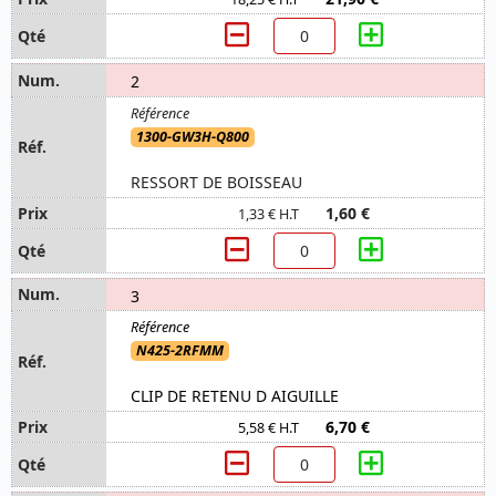
2
1300-GW3H-Q800
RESSORT DE BOISSEAU
1,60 €
1,33 € H.T
3
N425-2RFMM
CLIP DE RETENU D AIGUILLE
6,70 €
5,58 € H.T