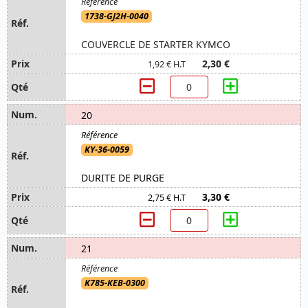
1738-GJ2H-0040
COUVERCLE DE STARTER KYMCO
2,30 €
1,92 € H.T
20
KY-36-0059
DURITE DE PURGE
3,30 €
2,75 € H.T
21
K785-KEB-0300