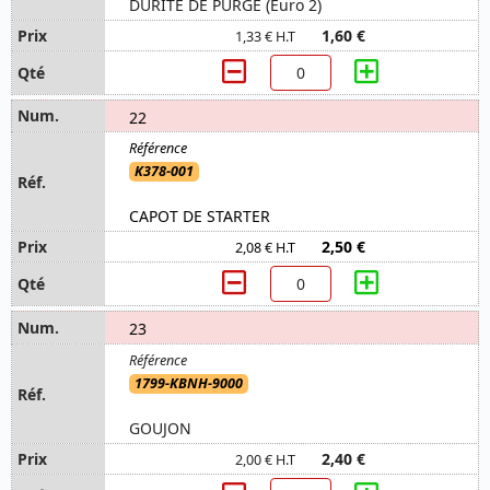
DURITE DE PURGE (Euro 2)
1,60 €
1,33 € H.T
22
K378-001
CAPOT DE STARTER
2,50 €
2,08 € H.T
23
1799-KBNH-9000
GOUJON
2,40 €
2,00 € H.T