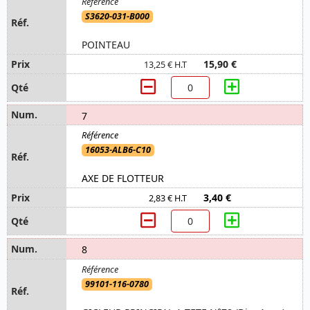
S3620-031-B000
POINTEAU
15,90 €
13,25 € H.T
7
16053-ALB6-C10
AXE DE FLOTTEUR
3,40 €
2,83 € H.T
8
99101-116-0780