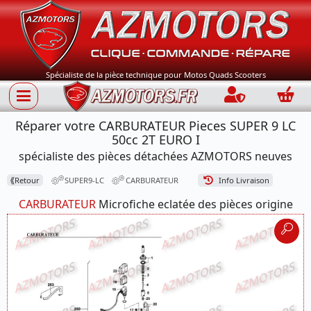
Spécialiste de la pièce technique pour Motos Quads Scooters
Connection
Panie
Réparer votre CARBURATEUR Pieces SUPER 9 LC
50cc 2T EURO I
spécialiste des pièces détachées AZMOTORS neuves
⟪
Retour
SUPER9-LC
CARBURATEUR
Info Livraison
CARBURATEUR
Microfiche eclatée des pièces origine