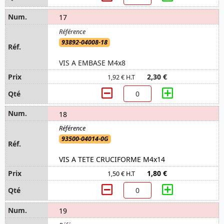
17
93892-04008-18
VIS A EMBASE M4x8
2,30 €
1,92 € H.T
18
93500-04014-0G
VIS A TETE CRUCIFORME M4x14
1,80 €
1,50 € H.T
19