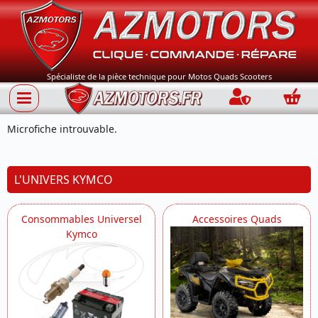
Spécialiste de la pièce technique pour Motos Quads Scooters
Connection
Panie
Microfiche introuvable.
L'UNIVERS KYMCO
Consommables Universel
Accessoires Quads
Kymco