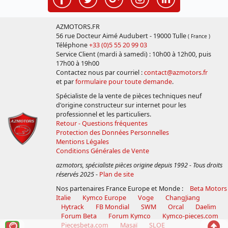
AZMOTORS.FR
56 rue Docteur Aimé Audubert - 19000 Tulle
( France )
Téléphone
+33 (0)5 55 20 99 03
Service Client (mardi à samedi) : 10h00 à 12h00, puis
17h00 à 19h00
Contactez nous par courriel :
contact@azmotors.fr
et par
formulaire pour toute demande
.
Spécialiste de la vente de pièces techniques neuf
d'origine constructeur sur internet pour les
professionnel et les particuliers.
Retour - Questions fréquentes
Protection des Données Personnelles
Mentions Légales
Conditions Générales de Vente
azmotors, spécialiste pièces origine depuis 1992 - Tous droits
réservés 2025
-
Plan de site
Nos partenaires France Europe et Monde :
Beta Motors
Italie
Kymco Europe
Voge
ChangJiang
Hytrack
FB Mondial
SWM
Orcal
Daelim
Forum Beta
Forum Kymco
Kymco-pieces.com
Voir
Reto
Piecesbeta.com
Masaï
SLOE