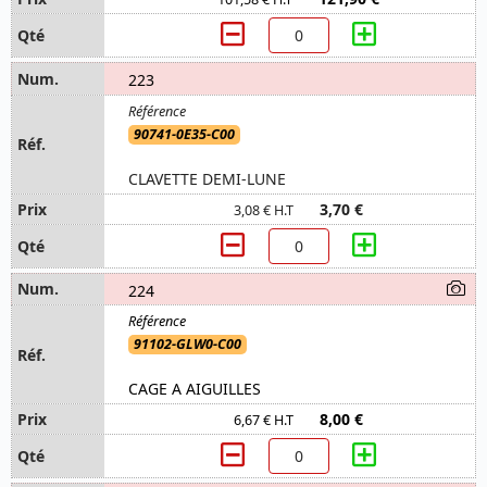
223
90741-0E35-C00
CLAVETTE DEMI-LUNE
3,70 €
3,08 € H.T
224
91102-GLW0-C00
CAGE A AIGUILLES
8,00 €
6,67 € H.T