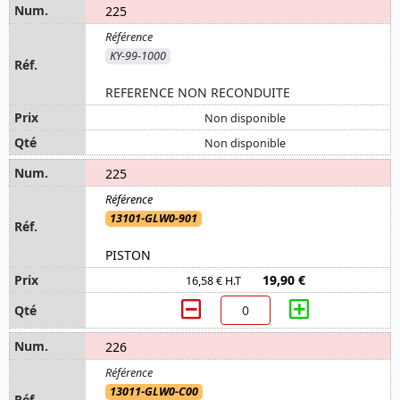
225
KY-99-1000
REFERENCE NON RECONDUITE
Non disponible
Non disponible
225
13101-GLW0-901
PISTON
19,90 €
16,58 € H.T
226
13011-GLW0-C00