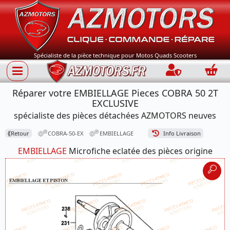
Spécialiste de la pièce technique pour Motos Quads Scooters
Connection
Panie
Réparer votre EMBIELLAGE Pieces COBRA 50 2T
EXCLUSIVE
spécialiste des pièces détachées AZMOTORS neuves
⟪
Retour
COBRA-50-EX
EMBIELLAGE
Info Livraison
EMBIELLAGE
Microfiche eclatée des pièces origine