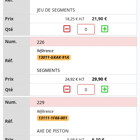
JEU DE SEGMENTS
21,90 €
18,25 € H.T
226
13011-GKAK-91A
SEGMENTS
29,90 €
24,92 € H.T
229
13111-1F66-001
AXE DE PISTON
6,10 €
5,08 € H.T