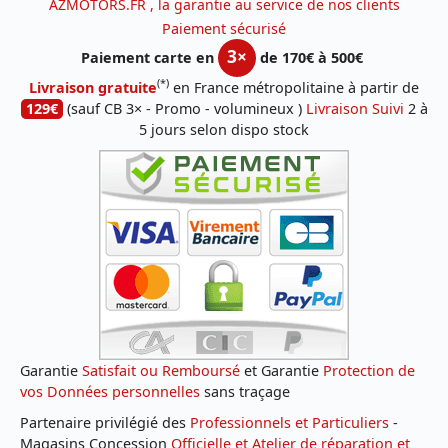
AZMOTORS.FR , la garantie au service de nos clients
Paiement sécurisé
3×
Paiement carte en
de 170€ à 500€
(*)
Livraison gratuite
en France métropolitaine à partir de
129€
(sauf CB 3× - Promo - volumineux )
Livraison Suivi
2 à
5 jours selon dispo stock
Garantie
Satisfait ou Remboursé
et Garantie
Protection de
vos Données personnelles
sans traçage
Partenaire privilégié des
Professionnels et Particuliers
-
Magasins Concession
Officielle et Atelier de réparation et