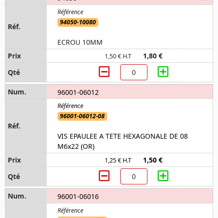
94050-10080
ECROU 10MM
1,80 €
1,50 € H.T
96001-06012
96001-06012-08
VIS EPAULEE A TETE HEXAGONALE DE 08
M6x22 (OR)
1,50 €
1,25 € H.T
96001-06016