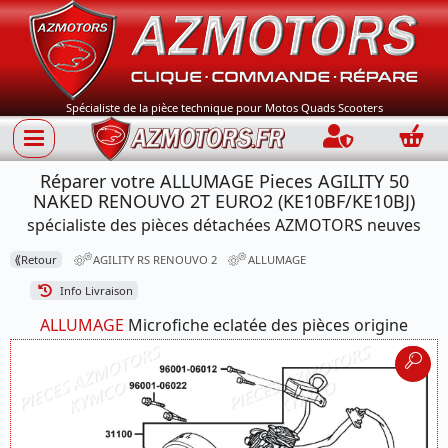
Spécialiste de la pièce technique pour Motos Quads Scooters
Connection
Panie
Réparer votre ALLUMAGE Pieces AGILITY 50
NAKED RENOUVO 2T EURO2 (KE10BF/KE10BJ)
spécialiste des pièces détachées AZMOTORS neuves
⟪
Retour
AGILITY RS RENOUVO 2
ALLUMAGE
Info Livraison
ALLUMAGE
Microfiche eclatée des pièces origine