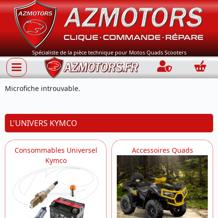
Spécialiste de la pièce technique pour Motos Quads Scooters
Connection
Panie
Microfiche introuvable.
L'UNIVERS KYMCO
Consommables Universel
Accessoires Quads
Kymco