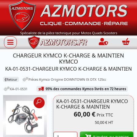
Spécialiste de la pièce technique pour Motos Quads Scooters
Connection
Panie
CHARGEUR KYMCO K-CHARGE & MAINTIEN
KYMCO
KA-01-0531-CHARGEUR KYMCO K-CHARGE & MAINTIEN
⟪
Retour
Pièces Kymco Origine DOWNTOWN Et DTX 125cc
KA-01-0531
95% des commandes Kymco livrés en 72 heures
KA-01-0531-CHARGEUR KYMCO
K-CHARGE & MAINTIEN
60,00 €
Prix TTC
50,00 € HT
Référence
Quantité
Ajouter au panier