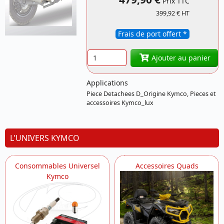
Prix TTC
Référence
399,92 € HT
53511AN_/_5305
KYMCO
Frais de port offert *
Quantité
Ajouter au panier
Applications
Piece Detachees D_Origine Kymco, Pieces et
accessoires Kymco_lux
L'UNIVERS KYMCO
Consommables Universel
Accessoires Quads
Kymco