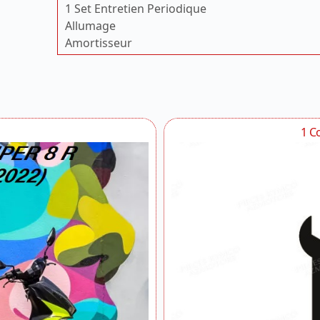
1 Set Entretien Periodique
Allumage
Amortisseur
Batterie
Bequilles
Boite A Air
Carburateur
Carenages Arriere
1 C
Carenages Avant
Carters Moteur
Carter Droit
Chassis
Clignotants
Compteur De Vitesses
Culasse
Cylindre Piston
Decors
Demarreur Pompe A Huile
Echappement