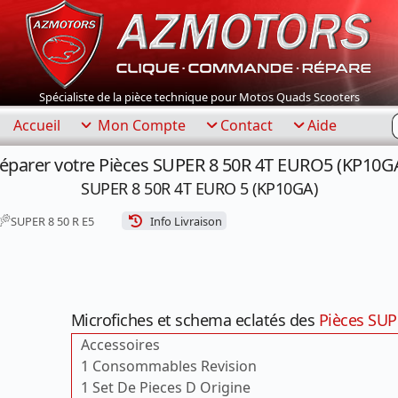
Spécialiste de la pièce technique pour Motos Quads Scooters
R
Accueil
Mon Compte
Contact
Aide
éparer votre Pièces SUPER 8 50R 4T EURO5 (KP10G
SUPER 8 50R 4T EURO 5 (KP10GA)
SUPER 8 50 R E5
Info Livraison
Microfiches et schema eclatés des
Pièces SUP
Accessoires
1 Consommables Revision
1 Set De Pieces D Origine