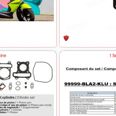
Equipement Electrique
Feu Arriere
Fourche Garde Boue Avant
Freins Avant
Guidon Retroviseurs
Phares
Reservoir A Carburant
Roue Arriere
Roue Avant
gine
1 S
Selle
Transmission
Variateur Embrayage