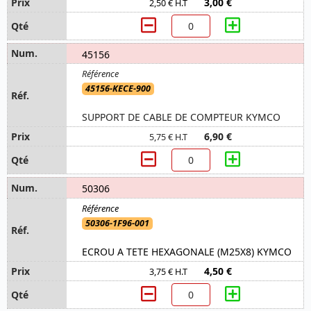
3,00 €
2,50 € H.T
45156
45156-KECE-900
SUPPORT DE CABLE DE COMPTEUR KYMCO
6,90 €
5,75 € H.T
50306
50306-1F96-001
ECROU A TETE HEXAGONALE (M25X8) KYMCO
4,50 €
3,75 € H.T