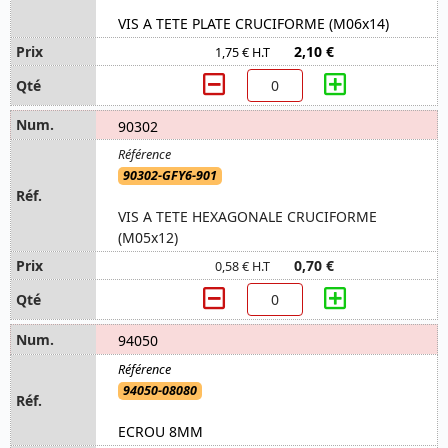
VIS A TETE PLATE CRUCIFORME (M06x14)
2,10 €
1,75 € H.T
90302
90302-GFY6-901
VIS A TETE HEXAGONALE CRUCIFORME
(M05x12)
0,70 €
0,58 € H.T
94050
94050-08080
ECROU 8MM