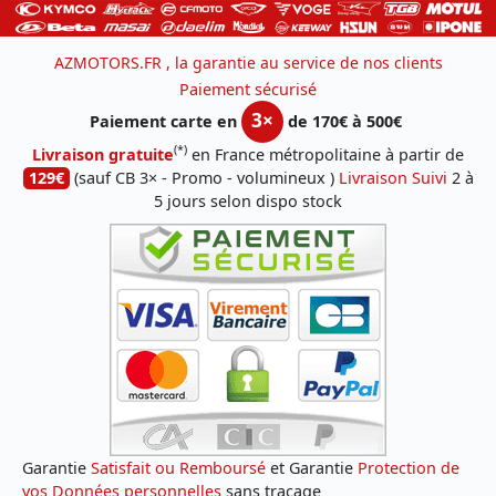
AZMOTORS.FR , la garantie au service de nos clients
Paiement sécurisé
3×
Paiement carte en
de 170€ à 500€
(*)
Livraison gratuite
en France métropolitaine à partir de
129€
(sauf CB 3× - Promo - volumineux )
Livraison Suivi
2 à
5 jours selon dispo stock
Garantie
Satisfait ou Remboursé
et Garantie
Protection de
vos Données personnelles
sans traçage