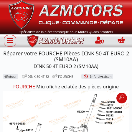
Spécialiste de la pièce technique pour Motos Quads Scooters
Connection
Panie
Réparer votre FOURCHE Pièces DINK 50 4T EURO 2
(SM10AA)
DINK 50 4T EURO 2 (SM10AA)
⟪
Retour
DINK 50 4T E2
FOURCHE
Info Livraison
FOURCHE
Microfiche eclatée des pièces origine