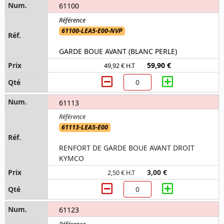
61100
61100-LEA5-E00-NVP
GARDE BOUE AVANT (BLANC PERLE)
59,90 €
49,92 € H.T
61113
61113-LEA5-E00
RENFORT DE GARDE BOUE AVANT DROIT
KYMCO
3,00 €
2,50 € H.T
61123