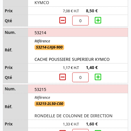
KYMCO
8,50 €
7,08 € H.T
53214
53214-LHJ6-900
CACHE POUSSIERE SUPERIEUR KYMCO
1,40 €
1,17 € H.T
53215
53215-2L50-C00
RONDELLE DE COLONNE DE DIRECTION
1,60 €
1,33 € H.T