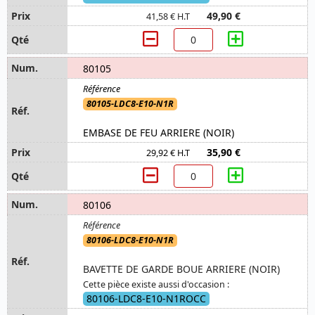
49,90 €
41,58 € H.T
80105
80105-LDC8-E10-N1R
EMBASE DE FEU ARRIERE (NOIR)
35,90 €
29,92 € H.T
80106
80106-LDC8-E10-N1R
BAVETTE DE GARDE BOUE ARRIERE (NOIR)
Cette pièce existe aussi d'occasion :
80106-LDC8-E10-N1ROCC