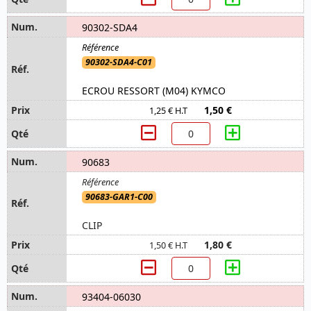
90302-SDA4
90302-SDA4-C01
ECROU RESSORT (M04) KYMCO
1,50 €
1,25 € H.T
90683
90683-GAR1-C00
CLIP
1,80 €
1,50 € H.T
93404-06030