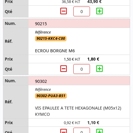
43,90 €
36,58 € H.T
90215
90215-KKC4-C00
ECROU BORGNE M6
1,80 €
1,50 € H.T
90302
90302-PUA3-B51
VIS EPAULEE A TETE HEXAGONALE (M05x12)
KYMCO
1,10 €
0,92 € H.T