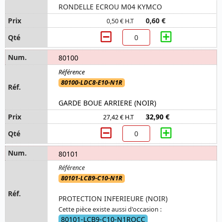
RONDELLE ECROU M04 KYMCO
0,60 €
0,50 € H.T
80100
80100-LDC8-E10-N1R
GARDE BOUE ARRIERE (NOIR)
32,90 €
27,42 € H.T
80101
80101-LCB9-C10-N1R
PROTECTION INFERIEURE (NOIR)
Cette pièce existe aussi d'occasion :
80101-LCB9-C10-N1ROCC