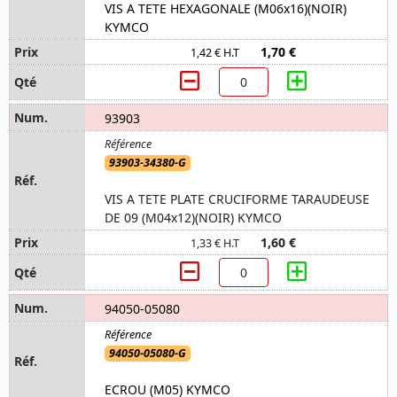
VIS A TETE HEXAGONALE (M06x16)(NOIR)
KYMCO
1,70 €
1,42 € H.T
93903
93903-34380-G
VIS A TETE PLATE CRUCIFORME TARAUDEUSE
DE 09 (M04x12)(NOIR) KYMCO
1,60 €
1,33 € H.T
94050-05080
94050-05080-G
ECROU (M05) KYMCO