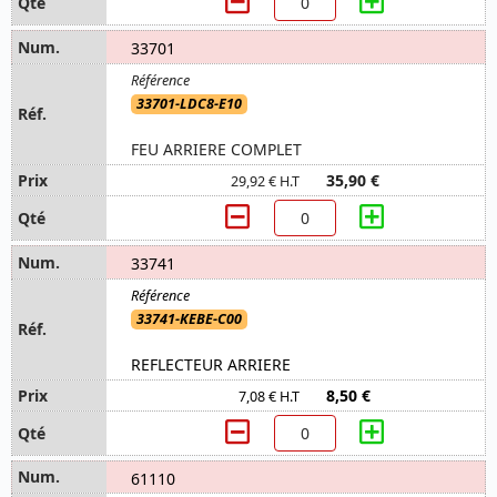
33701
33701-LDC8-E10
FEU ARRIERE COMPLET
35,90 €
29,92 € H.T
33741
33741-KEBE-C00
REFLECTEUR ARRIERE
8,50 €
7,08 € H.T
61110