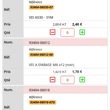
93404-06030-07
VIS 6X30 - SYM
2,40 €
2,00 € H.T
93404-06012
93404-06012-06
VIS A EMBASE M6 x12 (noir)
1,70 €
1,42 € H.T
93404-06016
93404-06016-07G