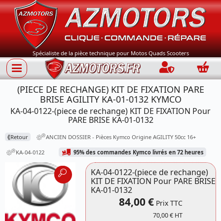
Spécialiste de la pièce technique pour Motos Quads Scooters
Connection
Panie
(PIECE DE RECHANGE) KIT DE FIXATION PARE
BRISE AGILITY KA-01-0132 KYMCO
KA-04-0122-(piece de rechange) KIT DE FIXATION Pour
PARE BRISE KA-01-0132
⟪
Retour
ANCIEN DOSSIER - Pièces Kymco Origine AGILITY 50cc 16+
KA-04-0122
95% des commandes Kymco livrés en 72 heures
KA-04-0122-(piece de rechange)
KIT DE FIXATION Pour PARE BRISE
KA-01-0132
84,00 €
Prix TTC
Référence
70,00 € HT