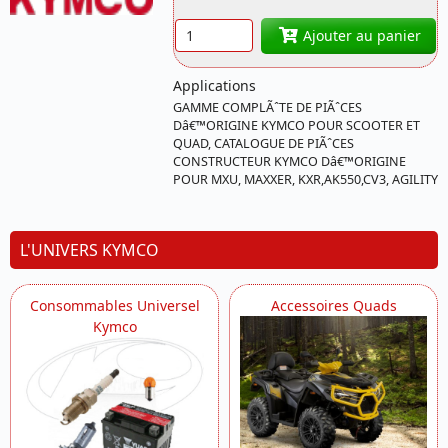
A100014 KYMCO
Quantité
Ajouter au panier
Applications
GAMME COMPLÃˆTE DE PIÃˆCES
Dâ€™ORIGINE KYMCO POUR SCOOTER ET
QUAD, CATALOGUE DE PIÃˆCES
CONSTRUCTEUR KYMCO Dâ€™ORIGINE
POUR MXU, MAXXER, KXR,AK550,CV3, AGILITY
L'UNIVERS KYMCO
Consommables Universel
Accessoires Quads
Kymco