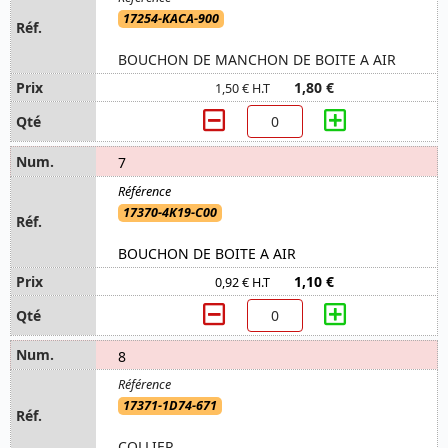
17254-KACA-900
BOUCHON DE MANCHON DE BOITE A AIR
1,80 €
1,50 € H.T
7
17370-4K19-C00
BOUCHON DE BOITE A AIR
1,10 €
0,92 € H.T
8
17371-1D74-671
COLLIER