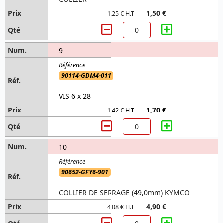
1,50 €
1,25 € H.T
9
90114-GDM4-011
VIS 6 x 28
1,70 €
1,42 € H.T
10
90652-GFY6-901
COLLIER DE SERRAGE (49,0mm) KYMCO
4,90 €
4,08 € H.T