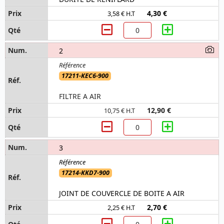
4,30 €
3,58 € H.T
2
17211-KEC6-900
FILTRE A AIR
12,90 €
10,75 € H.T
3
17214-KKD7-900
JOINT DE COUVERCLE DE BOITE A AIR
2,70 €
2,25 € H.T