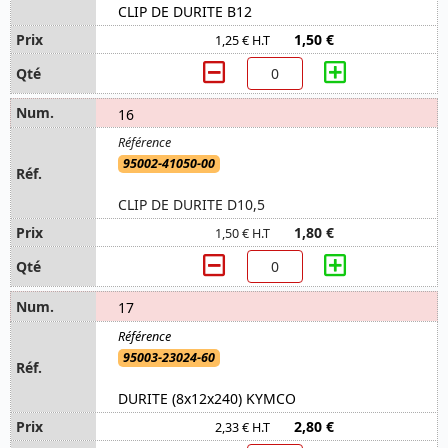
CLIP DE DURITE B12
1,50 €
1,25 € H.T
16
95002-41050-00
CLIP DE DURITE D10,5
1,80 €
1,50 € H.T
17
95003-23024-60
DURITE (8x12x240) KYMCO
2,80 €
2,33 € H.T