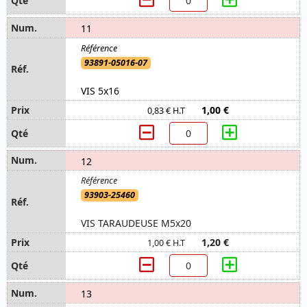
11
93891-05016-07
VIS 5x16
1,00 €
0,83 € H.T
12
93903-25460
VIS TARAUDEUSE M5x20
1,20 €
1,00 € H.T
13