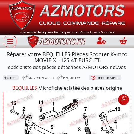
Spécialiste de la pièce technique pour Motos Quads Scooters
Connection
Panie
Réparer votre BEQUILLES Pièces Scooter Kymco
MOVIE XL 125 4T EURO III
spécialiste des pièces détachées AZMOTORS neuves
⟪
Retour
MOVIE125-XL-III
BEQUILLES
Info Livraison
BEQUILLES
Microfiche eclatée des pièces origine