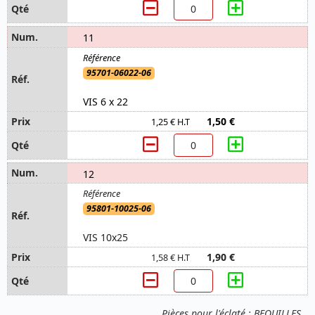
11
95701-06022-06
VIS 6 x 22
1,50 €
1,25 € H.T
12
95801-10025-06
VIS 10x25
1,90 €
1,58 € H.T
Pièces pour l'éclaté : BEQUILLES