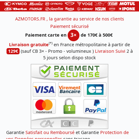
AZMOTORS.FR , la garantie au service de nos clients
Paiement sécurisé
3×
Paiement carte en
de 170€ à 500€
(*)
Livraison gratuite
en France métropolitaine à partir de
129€
(sauf CB 3× - Promo - volumineux )
Livraison Suivi
2 à
5 jours selon dispo stock
Garantie
Satisfait ou Remboursé
et Garantie
Protection de
vos Données personnelles
sans traçage