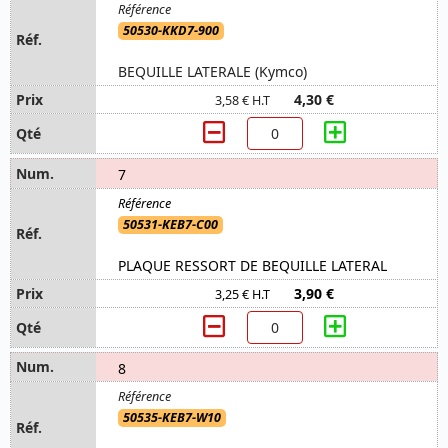
50530-KKD7-900
BEQUILLE LATERALE (Kymco)
4,30 €
3,58 € H.T
7
50531-KEB7-C00
PLAQUE RESSORT DE BEQUILLE LATERAL
3,90 €
3,25 € H.T
8
50535-KEB7-W10