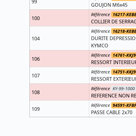
99
GOUJON M6x45
Référence
16217-KEB
100
COLLIER DE SERRA
Référence
16218-KEB
DURITE DEPRESSION
104
KYMCO
Référence
14761-KKJ9
106
RESSORT INTERIEU
Référence
14751-KKJ9
107
RESSORT EXTERIEU
Référence
KY-99-1000
108
REFERENCE NON R
Référence
94591-KFB
109
PASSE CABLE 2x70