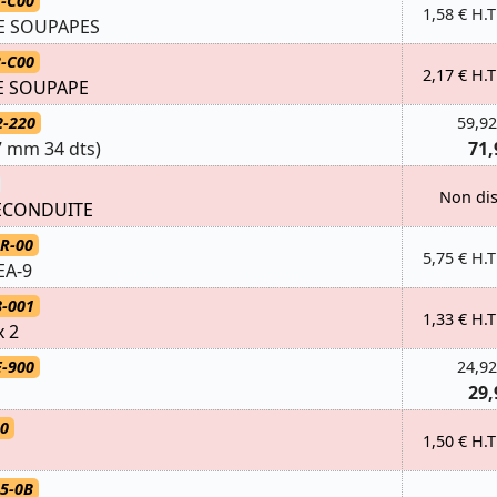
1-C00
1,58 € H.T
E SOUPAPES
3-C00
2,17 € H.T
DE SOUPAPE
2-220
59,92
7 mm 34 dts)
71,
Non di
ECONDUITE
R-00
5,75 € H.T
EA-9
8-001
1,33 € H.T
x 2
E-900
24,92
29,
80
1,50 € H.T
5-0B