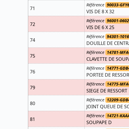
Référence
90033-GFY
71
VIS DE 8 X 32
Référence
96001-0602
72
VIS DE 6 X 25
Référence
94301-101
74
DOUILLE DE CENTR
Référence
14781-MFA
75
CLAVETTE DE SOU
Référence
14771-GDB
76
PORTEE DE RESSO
Référence
14775-MFA
79
SIEGE DE RESSORT
Référence
12209-GDB
80
JOINT QUEUE DE S
Référence
14721-KAA
81
SOUPAPE D