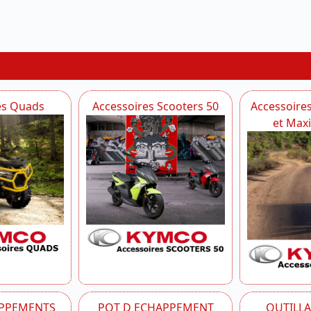
es Quads
Accessoires Scooters 50
Accessoire
et Max
APPEMENTS
POT D ECHAPPEMENT
OUTILL