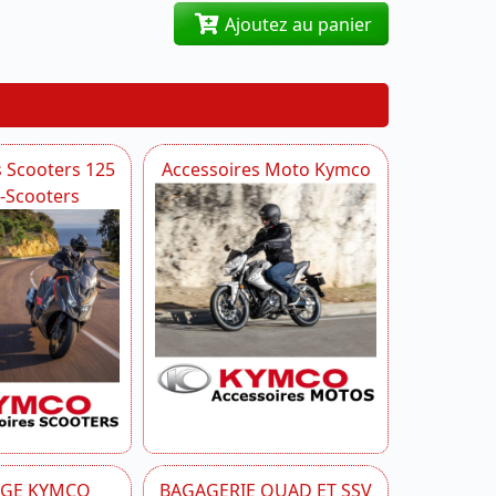
Ajoutez au panier
s Scooters 125
Accessoires Moto Kymco
i-Scooters
AGE KYMCO
BAGAGERIE QUAD ET SSV