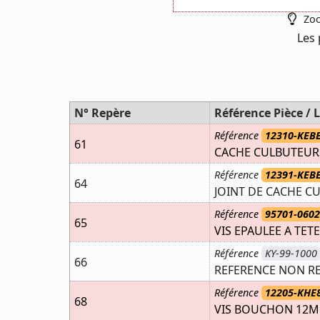
Zoo
Les 
N° Repère
Référence Pièce / L
Référence
12310-KEB
61
CACHE CULBUTEUR
Référence
12391-KEB
64
JOINT DE CACHE C
Référence
95701-0602
65
VIS EPAULEE A TET
Référence
KY-99-1000
66
REFERENCE NON R
Référence
12205-KHE
68
VIS BOUCHON 12