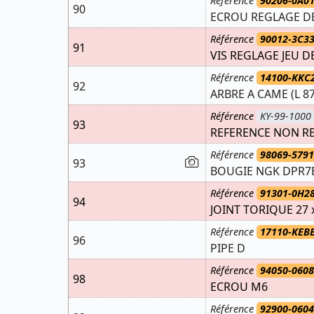
Référence
90206-0A0
90
ECROU REGLAGE D
Référence
90012-3C3
91
VIS REGLAGE JEU 
Référence
14100-KKC
92
ARBRE A CAME (L 8
Référence
KY-99-1000
93
REFERENCE NON R
Référence
98069-5791
93
BOUGIE NGK DPR7
Référence
91301-0H2
94
JOINT TORIQUE 27 
Référence
17110-KEB
96
PIPE D
Référence
94050-060
98
ECROU M6
Référence
92900-0604