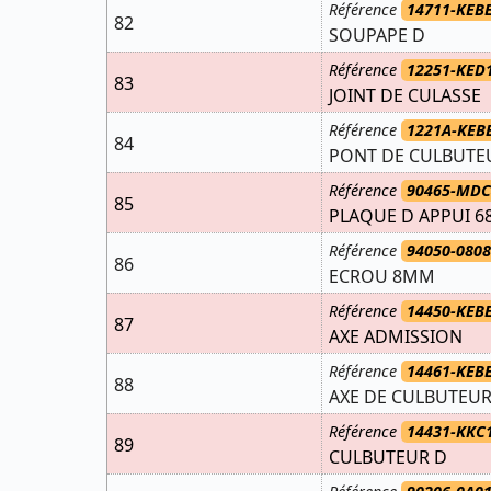
Référence
14711-KEB
82
SOUPAPE D
Référence
12251-KED
83
JOINT DE CULASSE
Référence
1221A-KEB
84
PONT DE CULBUTE
Référence
90465-MDC
85
PLAQUE D APPUI 6
Référence
94050-080
86
ECROU 8MM
Référence
14450-KEB
87
AXE ADMISSION
Référence
14461-KEB
88
AXE DE CULBUTEU
Référence
14431-KKC
89
CULBUTEUR D