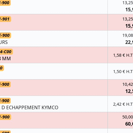
E-900
13,25
15,
1-901
13,25
15,
E-900
19,08
URS
22,
4-C00
1,58 € H.T
8 MM
80
1,50 € H.T
E-900
10,42
12,
E-900
2,42 € H.T
R D ECHAPPEMENT KYMCO
1-900
50,00
60,