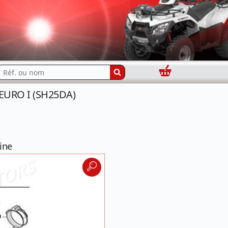
Panier
echercher...
EURO I (SH25DA)
ine