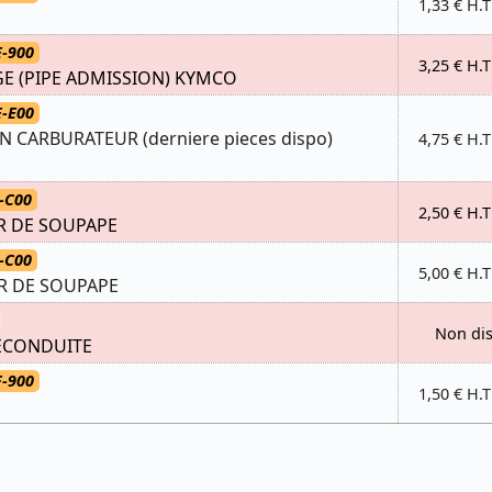
1,33 € H.T
E-900
3,25 € H.T
GE (PIPE ADMISSION) KYMCO
E-E00
 CARBURATEUR (derniere pieces dispo)
4,75 € H.T
-C00
2,50 € H.T
R DE SOUPAPE
-C00
5,00 € H.T
R DE SOUPAPE
Non di
ECONDUITE
F-900
1,50 € H.T