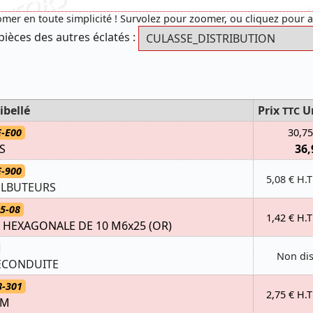
mer en toute simplicité ! Survolez pour zoomer, ou cliquez pour 
pièces des autres éclatés :
ibellé
Prix
U
TTC
E-E00
30,75
S
36,
E-900
5,08 € H.T
ULBUTEURS
5-08
1,42 € H.T
E HEXAGONALE DE 10 M6x25 (OR)
Non di
ECONDUITE
8-301
2,75 € H.T
MM