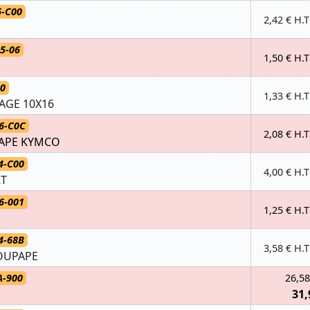
6-C00
2,42 € H.T
5-06
1,50 € H.T
60
1,33 € H.T
AGE 10X16
6-C0C
2,08 € H.T
PAPE KYMCO
4-C00
4,00 € H.T
RT
6-001
1,25 € H.T
4-68B
3,58 € H.T
OUPAPE
A-900
26,58
31,