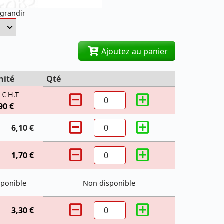
agrandir
Ajoutez au panier
nité
Qté
 € H.T
90 €
6,10 €
1,70 €
sponible
Non disponible
3,30 €