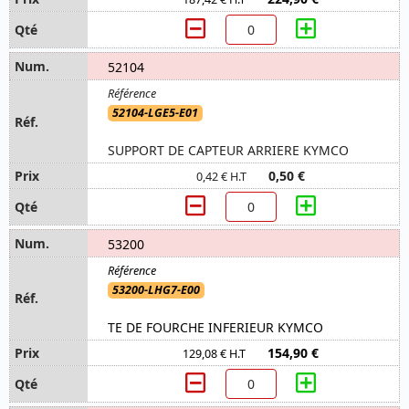
52104
52104-LGE5-E01
SUPPORT DE CAPTEUR ARRIERE KYMCO
0,50 €
0,42 € H.T
53200
53200-LHG7-E00
TE DE FOURCHE INFERIEUR KYMCO
154,90 €
129,08 € H.T