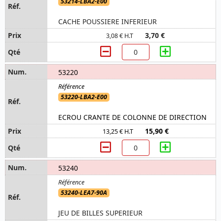
53214-LBA2-E00
CACHE POUSSIERE INFERIEUR
3,70 €
3,08 € H.T
53220
53220-LBA2-E00
ECROU CRANTE DE COLONNE DE DIRECTION
15,90 €
13,25 € H.T
53240
53240-LEA7-90A
JEU DE BILLES SUPERIEUR