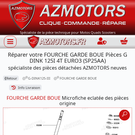
Spécialiste de la pièce technique pour Motos Quads Scooters
Connection
Panie
Réparer votre FOURCHE GARDE BOUE Pièces G
DINK 125I 4T EURO3 (SP25AA)
spécialiste des pièces détachées AZMOTORS neuves
⟪
Retour
G-DINK125-III
FOURCHE GARDE BOUE
Info Livraison
FOURCHE GARDE BOUE
Microfiche eclatée des pièces
origine