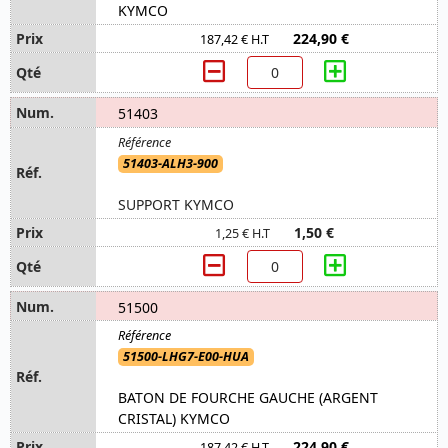
KYMCO
224,90 €
187,42 € H.T
51403
51403-ALH3-900
SUPPORT KYMCO
1,50 €
1,25 € H.T
51500
51500-LHG7-E00-HUA
BATON DE FOURCHE GAUCHE (ARGENT
CRISTAL) KYMCO
224,90 €
187,42 € H.T