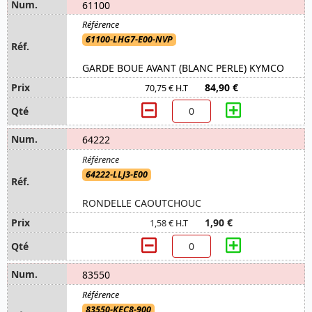
61100
61100-LHG7-E00-NVP
GARDE BOUE AVANT (BLANC PERLE) KYMCO
84,90 €
70,75 € H.T
64222
64222-LLJ3-E00
RONDELLE CAOUTCHOUC
1,90 €
1,58 € H.T
83550
83550-KEC8-900