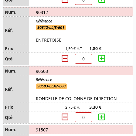
90312
90312-LLJ3-E01
ENTRETOISE
1,80 €
1,50 € H.T
90503
90503-LEA7-E00
RONDELLE DE COLONNE DE DIRECTION
3,30 €
2,75 € H.T
91507