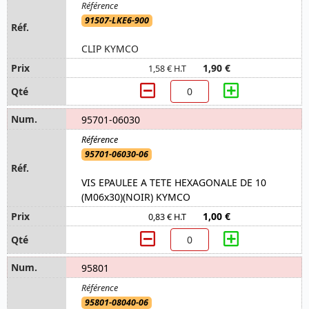
91507-LKE6-900
CLIP KYMCO
1,90 €
1,58 € H.T
95701-06030
95701-06030-06
VIS EPAULEE A TETE HEXAGONALE DE 10
(M06x30)(NOIR) KYMCO
1,00 €
0,83 € H.T
95801
95801-08040-06