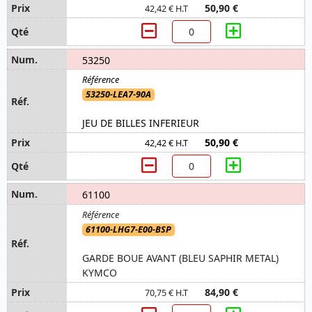
50,90 €
42,42 € H.T
53250
53250-LEA7-90A
JEU DE BILLES INFERIEUR
50,90 €
42,42 € H.T
61100
61100-LHG7-E00-BSP
GARDE BOUE AVANT (BLEU SAPHIR METAL)
KYMCO
84,90 €
70,75 € H.T