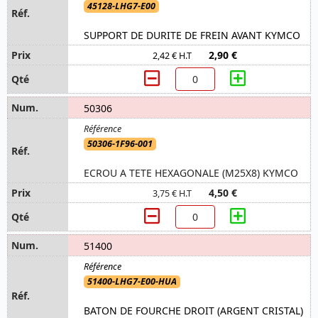
45128-LHG7-E00
SUPPORT DE DURITE DE FREIN AVANT KYMCO
2,90 €
2,42 € H.T
50306
50306-1F96-001
ECROU A TETE HEXAGONALE (M25X8) KYMCO
4,50 €
3,75 € H.T
51400
51400-LHG7-E00-HUA
BATON DE FOURCHE DROIT (ARGENT CRISTAL)