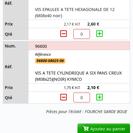
VIS EPAULEE A TETE HEXAGONALE DE 12
(M08x40 noir)
2,60 €
2,17 € H.T
96600
96600-08025-06
VIS A TETE CYLINDRIQUE A SIX PANS CREUX
(M08x25)(NOIR) KYMCO
2,10 €
1,75 € H.T
Pièces pour l'éclaté : FOURCHE GARDE BOUE
Ajoutez au panier