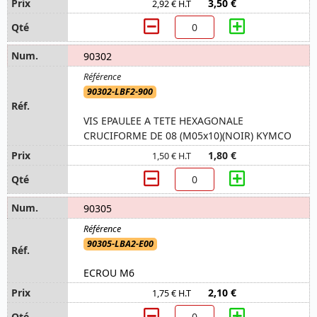
3,50 €
2,92 € H.T
90302
90302-LBF2-900
VIS EPAULEE A TETE HEXAGONALE
CRUCIFORME DE 08 (M05x10)(NOIR) KYMCO
1,80 €
1,50 € H.T
90305
90305-LBA2-E00
ECROU M6
2,10 €
1,75 € H.T