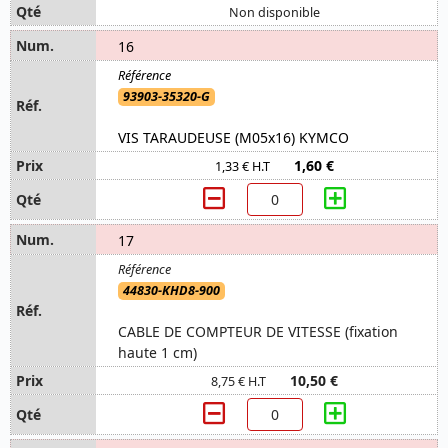
Non disponible
16
93903-35320-G
VIS TARAUDEUSE (M05x16) KYMCO
1,60 €
1,33 € H.T
17
44830-KHD8-900
CABLE DE COMPTEUR DE VITESSE (fixation
haute 1 cm)
10,50 €
8,75 € H.T