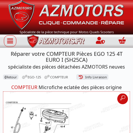
Spécialiste de la pièce technique pour Motos Quads Scooters
Connection
Panie
Réparer votre COMPTEUR Pièces EGO 125 4T
EURO I (SH25CA)
spécialiste des pièces détachées AZMOTORS neuves
⟪
Retour
EGO-125
COMPTEUR
Info Livraison
COMPTEUR
Microfiche eclatée des pièces origine