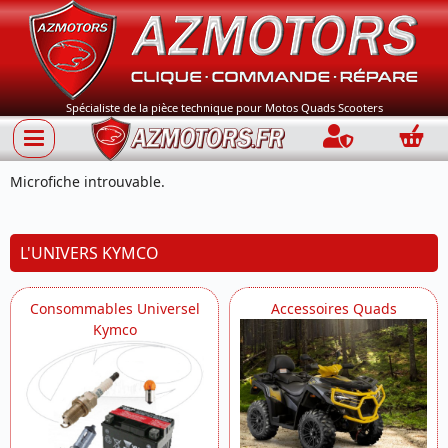
Spécialiste de la pièce technique pour Motos Quads Scooters
Connection
Panie
Microfiche introuvable.
L'UNIVERS KYMCO
Consommables Universel
Accessoires Quads
Kymco