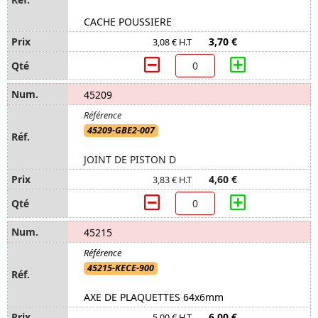
CACHE POUSSIERE
3,70 €
3,08 € H.T
45209
45209-GBE2-007
JOINT DE PISTON D
4,60 €
3,83 € H.T
45215
45215-KECE-900
AXE DE PLAQUETTES 64x6mm
6,00 €
5,00 € H.T