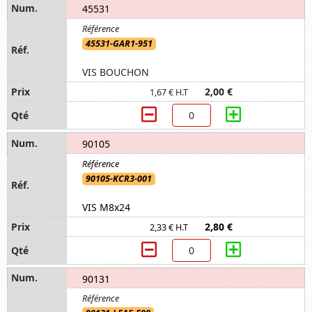
45531
45531-GAR1-951
VIS BOUCHON
2,00 €
1,67 € H.T
90105
90105-KCR3-001
VIS M8x24
2,80 €
2,33 € H.T
90131