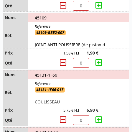
45109
45109-GBE2-007
JOINT ANTI POUSSIERE (de piston d
1,90 €
1,58 € H.T
45131-1F66
45131-1F66-017
COULISSEAU
6,90 €
5,75 € H.T