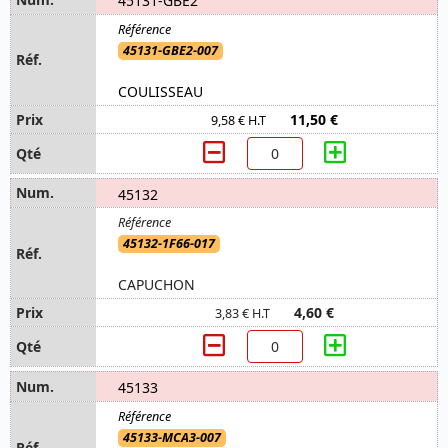
45131-GBE2
45131-GBE2-007
COULISSEAU
11,50 €
9,58 € H.T
45132
45132-1F66-017
CAPUCHON
4,60 €
3,83 € H.T
45133
45133-MCA3-007