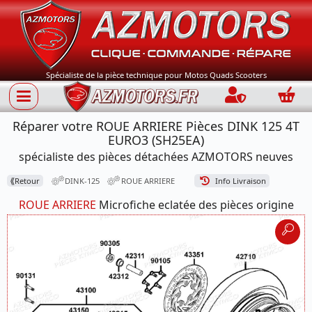
Spécialiste de la pièce technique pour Motos Quads Scooters
Connection
Panie
Réparer votre ROUE ARRIERE Pièces DINK 125 4T
EURO3 (SH25EA)
spécialiste des pièces détachées AZMOTORS neuves
⟪
Retour
DINK-125
ROUE ARRIERE
Info Livraison
ROUE ARRIERE
Microfiche eclatée des pièces origine