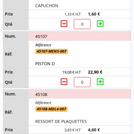
CAPUCHON
1,60 €
1,33 € H.T
45107
45107-MEN5-007
PISTON D
22,90 €
19,08 € H.T
45108
45108-MDL4-007
RESSORT DE PLAQUETTES
4,60 €
3,83 € H.T