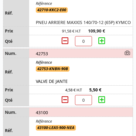
42710-KKC2-E00
PNEU ARRIERE MAXXIS 140/70-12 (65P) KYMCO
109,90 €
91,58 € H.T
42753
42753-KNBN-90B
VALVE DE JANTE
5,50 €
4,58 € H.T
43100
43100-LEA5-900-NEA