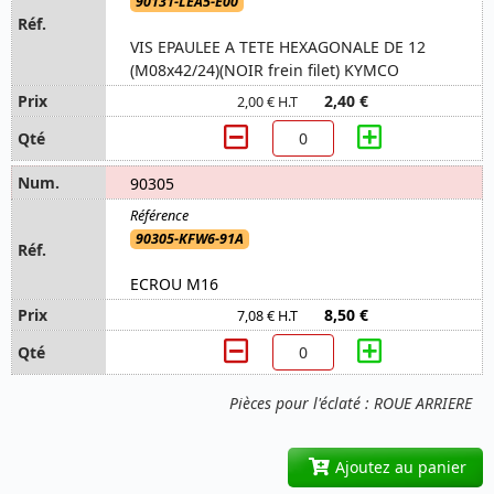
90131-LEA5-E00
VIS EPAULEE A TETE HEXAGONALE DE 12
(M08x42/24)(NOIR frein filet) KYMCO
2,40 €
2,00 € H.T
90305
90305-KFW6-91A
ECROU M16
8,50 €
7,08 € H.T
Pièces pour l'éclaté : ROUE ARRIERE
Ajoutez au panier