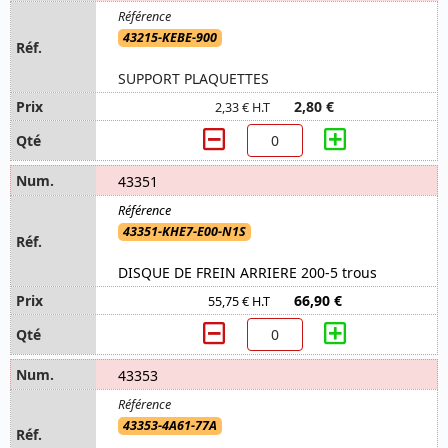
43215-KEBE-900
SUPPORT PLAQUETTES
2,80 €
2,33 € H.T
43351
43351-KHE7-E00-N1S
DISQUE DE FREIN ARRIERE 200-5 trous
66,90 €
55,75 € H.T
43353
43353-4A61-77A