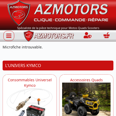
Spécialiste de la pièce technique pour Motos Quads Scooters
Connection
Panie
Microfiche introuvable.
L'UNIVERS KYMCO
Consommables Universel
Accessoires Quads
Kymco