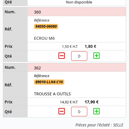
Non disponible
360
94050-06080
ECROU M6
1,80 €
1,50 € H.T
362
89010-LLH4-C10
TROUSSE A OUTILS
17,90 €
14,92 € H.T
Pièces pour l'éclaté : SELLE