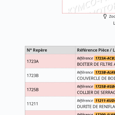
Zoo
N° Repère
Référence Pièce / L
Référence
1723A-ACB
1723A
BOITIER DE FILTRE
Référence
1723B-ALK
1723B
COUVERCLE DE BOI
Référence
1725B-KGB
1725B
COLLIER DE SERRAG
Référence
11211-KUD
11211
DURITE DE RENIFL
Référence
17200-ALK6