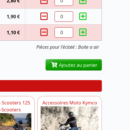
2,80 €
1,90 €
1,10 €
Pièces pour l'éclaté : Boite a air
Ajoutez au panier
s Scooters 125
Accessoires Moto Kymco
i-Scooters