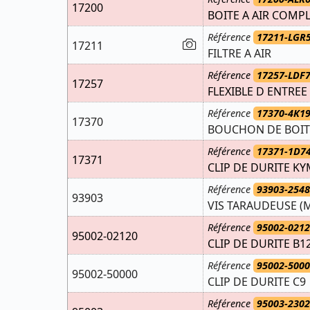
17200
BOITE A AIR COMP
Référence
17211-LGR
17211
FILTRE A AIR
Référence
17257-LDF7
17257
FLEXIBLE D ENTREE
Référence
17370-4K1
17370
BOUCHON DE BOITE
Référence
17371-1D7
17371
CLIP DE DURITE K
Référence
93903-254
93903
VIS TARAUDEUSE (
Référence
95002-021
95002-02120
CLIP DE DURITE B1
Référence
95002-500
95002-50000
CLIP DE DURITE C9
Référence
95003-2302