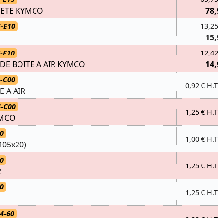
LETE KYMCO
78,
5-E10
13,25
15,
-E10
12,42
 DE BOITE A AIR KYMCO
14,
9-C00
0,92 € H.T
 A AIR
4-C00
1,25 € H.T
YMCO
80
1,00 € H.T
M05x20)
20
1,25 € H.T
2
00
1,25 € H.T
4-60