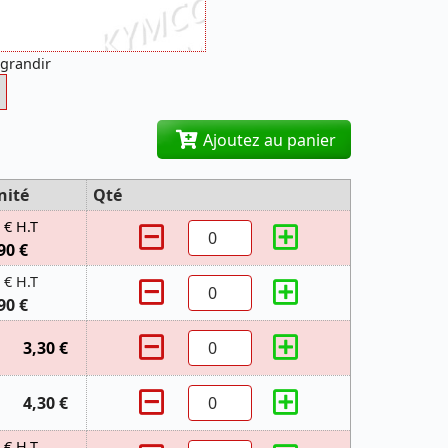
agrandir
Ajoutez au panier
nité
Qté
 € H.T
90 €
 € H.T
90 €
3,30 €
4,30 €
 € H.T