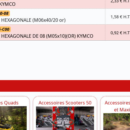
2,33 € H.T
) KYMCO
0-08
1,58 € H.T
E HEXAGONALE (M06x40/20 or)
6-C00
0,92 € H.T
E HEXAGONALE DE 08 (M05x10)(OR) KYMCO
es Quads
Accessoires Scooters 50
Accessoire
et Max