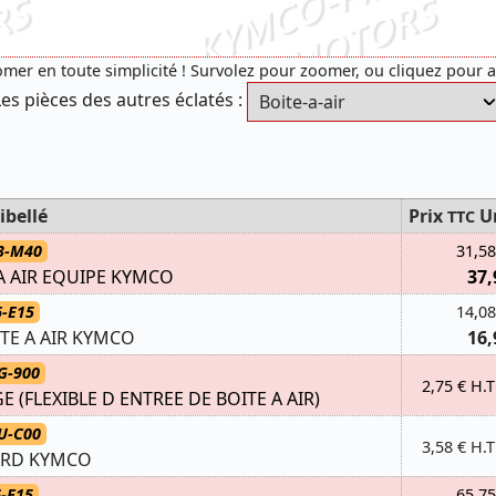
mer en toute simplicité ! Survolez pour zoomer, ou cliquez pour 
Les pièces des autres éclatés :
ibellé
Prix
U
TTC
3-M40
31,58
 A AIR EQUIPE KYMCO
37,
6-E15
14,08
TE A AIR KYMCO
16,
G-900
2,75 € H.T
E (FLEXIBLE D ENTREE DE BOITE A AIR)
U-C00
3,58 € H.T
ARD KYMCO
-E15
65,75