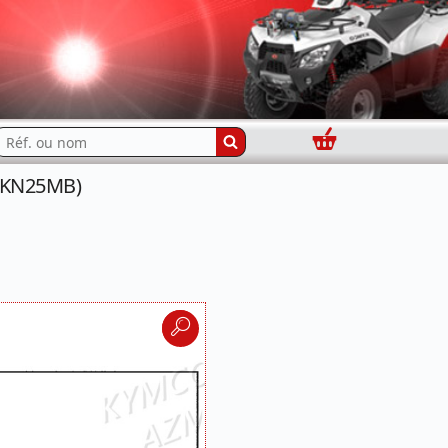
Panier
echercher...
 (KN25MB)