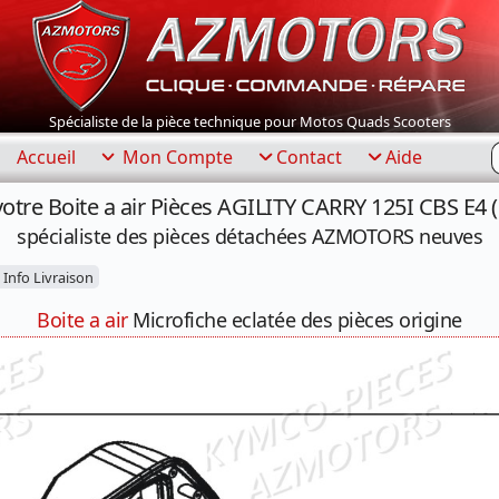
Spécialiste de la pièce technique pour Motos Quads Scooters
R
Accueil
Mon Compte
Contact
Aide
votre Boite a air Pièces AGILITY CARRY 125I CBS E4
spécialiste des pièces détachées AZMOTORS neuves
Info Livraison
Boite a air
Microfiche eclatée des pièces origine