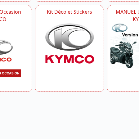
 Occasion
Kit Déco et Stickers
MANUEL U
CO
K