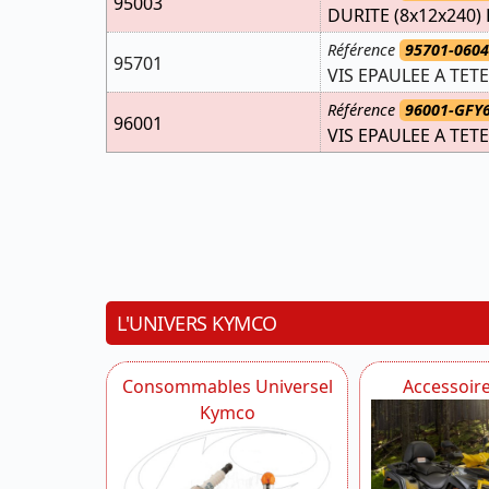
95003
DURITE (8x12x240
Référence
95701-0604
95701
VIS EPAULEE A TET
Référence
96001-GFY
96001
VIS EPAULEE A TET
L'UNIVERS KYMCO
Consommables Universel
Accessoir
Kymco