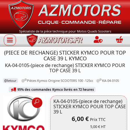
Spécialiste de la pièce technique pour Motos Quads Scooters
Connection
Panie
(PIECE DE RECHANGE) STICKER KYMCO POUR TOP
CASE 39 L KYMCO
KA-04-0105-(piece de rechange) STICKER KYMCO POUR
TOP CASE 39 L
⟪
Retour
Pièces Kymco Origine SCOOTERS 100 -125cc
KA-04-0105
95% des commandes Kymco livrés en 72 heures
KA-04-0105-(piece de rechange)
STICKER KYMCO POUR TOP CASE
39 L
6,00 €
Prix TTC
Référence
5,00 € HT