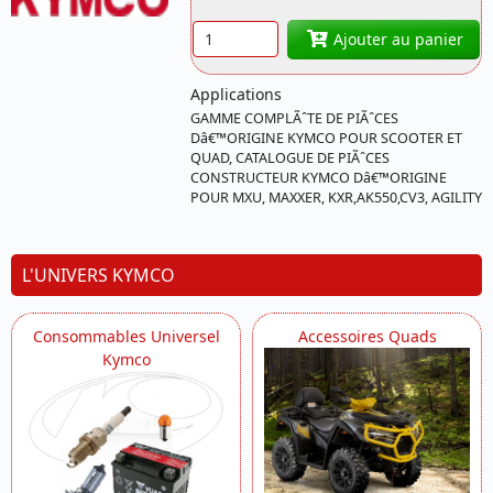
Z1294KY-2 KYMCO
Quantité
Ajouter au panier
Applications
GAMME COMPLÃˆTE DE PIÃˆCES
Dâ€™ORIGINE KYMCO POUR SCOOTER ET
QUAD, CATALOGUE DE PIÃˆCES
CONSTRUCTEUR KYMCO Dâ€™ORIGINE
POUR MXU, MAXXER, KXR,AK550,CV3, AGILITY
L'UNIVERS KYMCO
Consommables Universel
Accessoires Quads
Kymco