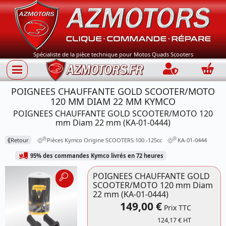
Spécialiste de la pièce technique pour Motos Quads Scooters
Connection
Panie
POIGNEES CHAUFFANTE GOLD SCOOTER/MOTO
120 MM DIAM 22 MM KYMCO
POIGNEES CHAUFFANTE GOLD SCOOTER/MOTO 120
mm Diam 22 mm (KA-01-0444)
⟪
Retour
Pièces Kymco Origine SCOOTERS 100 -125cc
KA-01-0444
95% des commandes Kymco livrés en 72 heures
POIGNEES CHAUFFANTE GOLD
SCOOTER/MOTO 120 mm Diam
22 mm (KA-01-0444)
149,00 €
Prix TTC
124,17 € HT
Référence