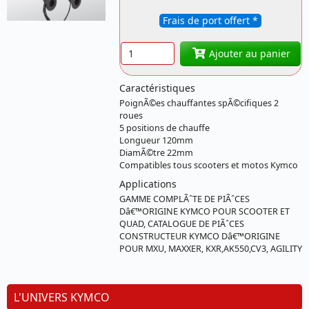
PC.GOLD.120 KYMCO
Frais de port offert *
Quantité
Ajouter au panier
Caractéristiques
PoignÃ©es chauffantes spÃ©cifiques 2
roues
5 positions de chauffe
Longueur 120mm
DiamÃ©tre 22mm
Compatibles tous scooters et motos Kymco
Applications
GAMME COMPLÃˆTE DE PIÃˆCES
Dâ€™ORIGINE KYMCO POUR SCOOTER ET
QUAD, CATALOGUE DE PIÃˆCES
CONSTRUCTEUR KYMCO Dâ€™ORIGINE
POUR MXU, MAXXER, KXR,AK550,CV3, AGILITY
L'UNIVERS KYMCO