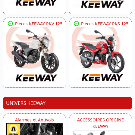
Pièces KEEWAY RKV 125
Pièces KEEWAY RKS 125
UNIVERS KEEWAY
Alarmes et Antivols
ACCESSOIRES ORIGINE
KEEWAY