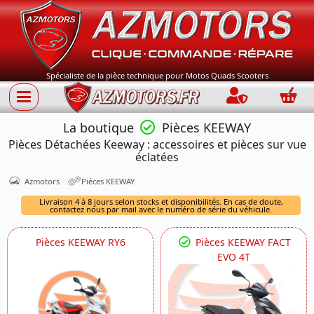
Spécialiste de la pièce technique pour Motos Quads Scooters
Connection
Panie
La boutique
Pièces KEEWAY
Pièces Détachées Keeway : accessoires et pièces sur vue
éclatées
Azmotors
Pièces KEEWAY
Livraison 4 à 8 jours selon stocks et disponibilités. En cas de doute,
contactez nous par mail avec le numéro de série du véhicule.
Pièces KEEWAY RY6
Pièces KEEWAY FACT
EVO 4T