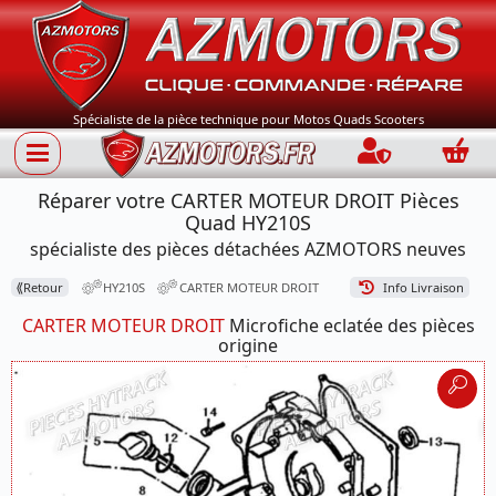
Spécialiste de la pièce technique pour Motos Quads Scooters
Connection
Panie
Réparer votre CARTER MOTEUR DROIT Pièces
Quad HY210S
spécialiste des pièces détachées AZMOTORS neuves
⟪
Retour
HY210S
CARTER MOTEUR DROIT
Info Livraison
CARTER MOTEUR DROIT
Microfiche eclatée des pièces
origine