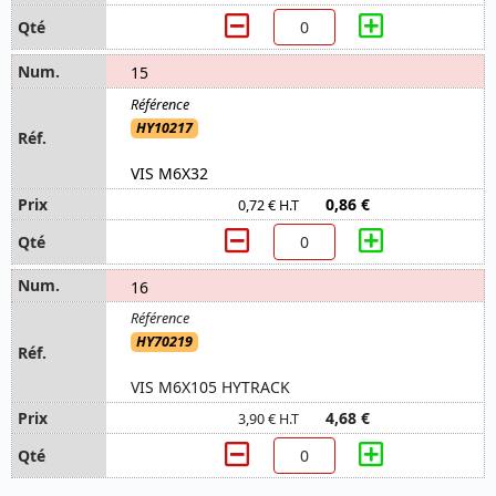
15
HY10217
VIS M6X32
0,86 €
0,72 € H.T
16
HY70219
VIS M6X105 HYTRACK
4,68 €
3,90 € H.T