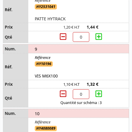
HY2531041
PATTE HYTRACK
1,44 €
1,20 € H.T
9
HY10196
VIS M6X100
1,32 €
1,10 € H.T
Quantité sur schéma : 3
10
HY4080089