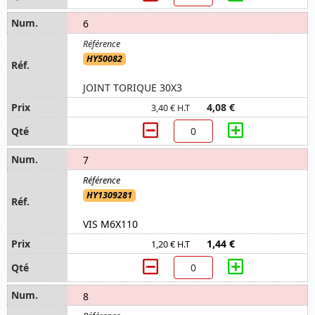
6
HY50082
JOINT TORIQUE 30X3
4,08 €
3,40 € H.T
7
HY1309281
VIS M6X110
1,44 €
1,20 € H.T
8