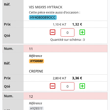
VIS M6X95 HYTRACK
Cette pièce existe aussi d'occasion :
HY4080089OCC
1,32 €
1,10 € H.T
Quantité sur schéma : 3
11
HY50080
CREPINE
3,36 €
2,80 € H.T
12
HY29511