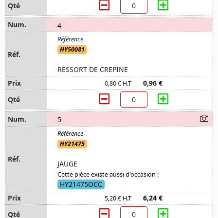
4
HY50081
RESSORT DE CREPINE
0,96 €
0,80 € H.T
5
HY21475
JAUGE
Cette pièce existe aussi d'occasion :
HY21475OCC
6,24 €
5,20 € H.T