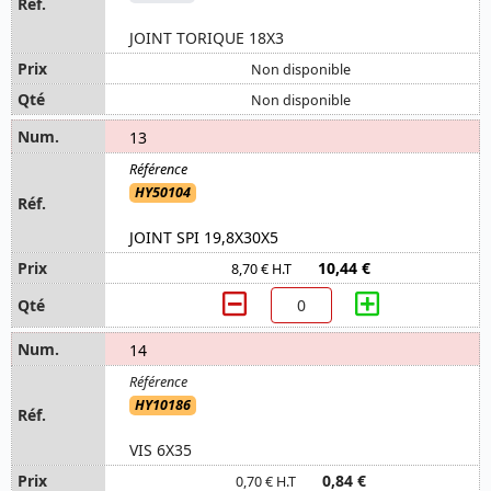
JOINT TORIQUE 18X3
Non disponible
Non disponible
13
HY50104
JOINT SPI 19,8X30X5
10,44 €
8,70 € H.T
14
HY10186
VIS 6X35
0,84 €
0,70 € H.T