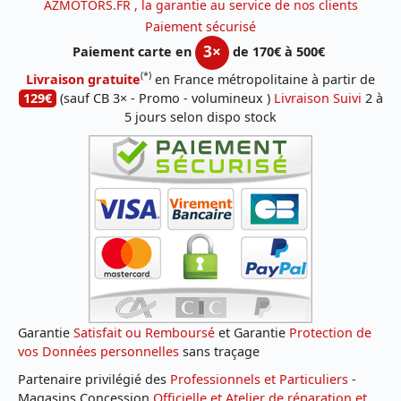
AZMOTORS.FR , la garantie au service de nos clients
Paiement sécurisé
3×
Paiement carte en
de 170€ à 500€
(*)
Livraison gratuite
en France métropolitaine à partir de
129€
(sauf CB 3× - Promo - volumineux )
Livraison Suivi
2 à
5 jours selon dispo stock
Garantie
Satisfait ou Remboursé
et Garantie
Protection de
vos Données personnelles
sans traçage
Partenaire privilégié des
Professionnels et Particuliers
-
Magasins Concession
Officielle et Atelier de réparation et