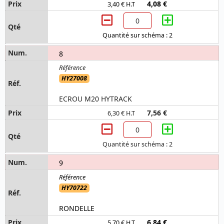
4,08 €
3,40 € H.T
Quantité sur schéma : 2
8
HY27008
ECROU M20 HYTRACK
7,56 €
6,30 € H.T
Quantité sur schéma : 2
9
HY70722
RONDELLE
6,84 €
5,70 € H.T