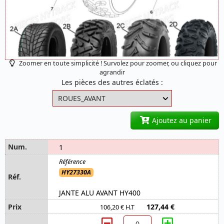
Zoomer en toute simplicité ! Survolez pour zoomer, ou cliquez pour
agrandir
Les pièces des autres éclatés :
Ajoutez au panier
1
HY27330A
JANTE ALU AVANT HY400
127,44 €
106,20 € H.T