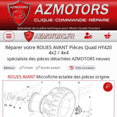
Spécialiste de la pièce technique pour Motos Quads Scooters
Connection
Panie
Réparer votre ROUES AVANT Pièces Quad HY420
4x2 / 4x4
spécialiste des pièces détachées AZMOTORS neuves
⟪
Retour
HY420
ROUES AVANT
Info Livraison
ROUES AVANT
Microfiche eclatée des pièces origine