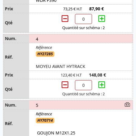
WDA P390
87,90 €
73,25 € H.T
Quantité sur schéma : 2
4
HY27285
MOYEU AVANT HYTRACK
148,08 €
123,40 € H.T
Quantité sur schéma : 2
5
HY70714
GOUJON M12X1.25