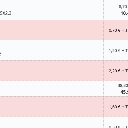
8,70
5X2.3
10,
0,70 € H.T
1,50 € H.T
E
2,20 € H.T
38,30
45,
1,60 € H.T
0,30 € H.T