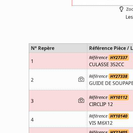
Zoo
Les
N° Repère
Référence Pièce / L
Référence
HY27337
1
CULASSE 352CC
Référence
HY27338
2
GUIDE DE SOUPAP
Référence
HY10112
3
CIRCLIP 12
Référence
HY10140
4
VIS M6X12
Référence
HY22405