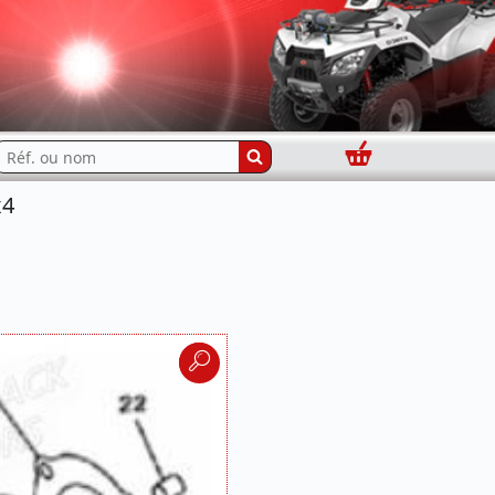
Panier
echercher...
x4