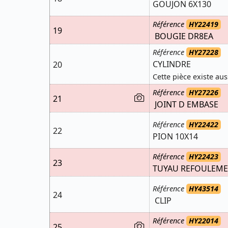
GOUJON 6X130
Référence
HY22419
19
BOUGIE DR8EA
Référence
HY27228
CYLINDRE
20
Cette pièce existe aus
Référence
HY27226
21
JOINT D EMBASE
Référence
HY22422
22
PION 10X14
Référence
HY22423
23
TUYAU REFOULEME
Référence
HY43514
24
CLIP
Référence
HY22014
25