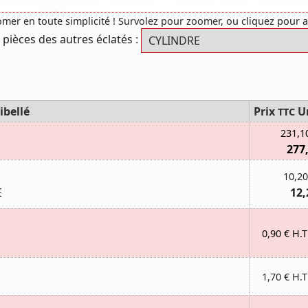
mer en toute simplicité ! Survolez pour zoomer, ou cliquez pour 
 pièces des autres éclatés :
ibellé
Prix
U
TTC
231,1
277
10,20
E
12,
0,90 € H.T
1,70 € H.T