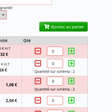
agrandir
Ajoutez au panier
nité
Qté
0 € H.T
,32 €
 € H.T
24 €
Quantité sur schéma : 2
1,08 €
Quantité sur schéma : 2
2,04 €