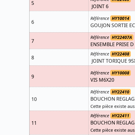
5
JOINT 6
Référence
HY10014
6
GOUJON SORTIE EC
Référence
HY22407A
7
ENSEMBLE PRISE D
Référence
HY22408
8
JOINT TORIQUE 95
Référence
HY10008
9
VIS M6X20
Référence
HY22410
BOUCHON REGLAGE
10
Cette pièce existe aus
Référence
HY22411
BOUCHON REGLAGE
11
Cette pièce existe aus