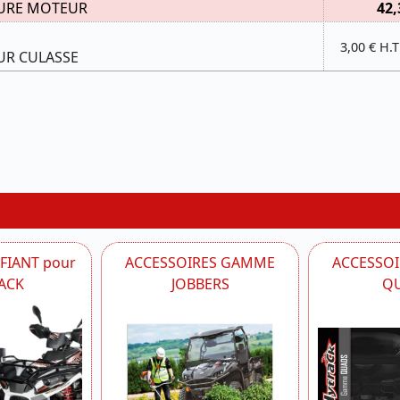
URE MOTEUR
42,
3,00 € H.T
UR CULASSE
IFIANT pour
ACCESSOIRES GAMME
ACCESSO
ACK
JOBBERS
Q