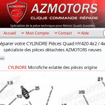
Spécialiste de la pièce technique pour Motos Quads Scooters
R
Accueil
Mon Compte
Contact
Aide
éparer votre CYLINDRE Pièces Quad HY420 4x2 / 4
spécialiste des pièces détachées AZMOTORS neuves
son
CYLINDRE
Microfiche eclatée des pièces origine