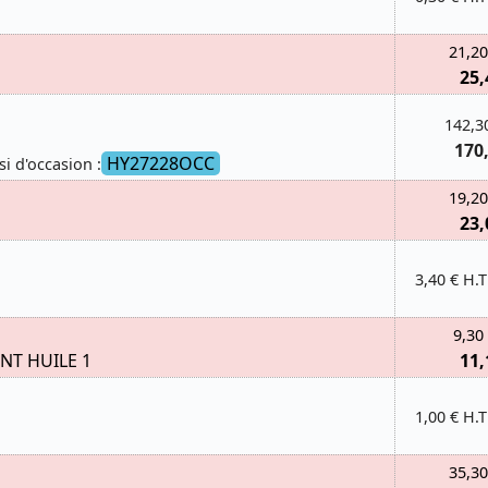
21,20
25,
142,3
170
HY27228OCC
si d'occasion :
19,20
23,
3,40 € H.T
9,30
NT HUILE 1
11,
1,00 € H.T
35,30