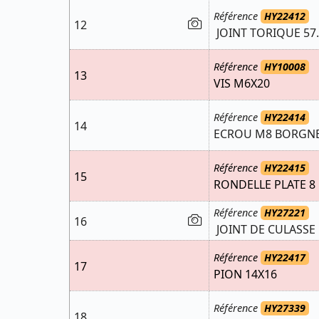
Référence
HY22412
12
JOINT TORIQUE 57.
Référence
HY10008
13
VIS M6X20
Référence
HY22414
14
ECROU M8 BORGN
Référence
HY22415
15
RONDELLE PLATE 8
Référence
HY27221
16
JOINT DE CULASSE
Référence
HY22417
17
PION 14X16
Référence
HY27339
18