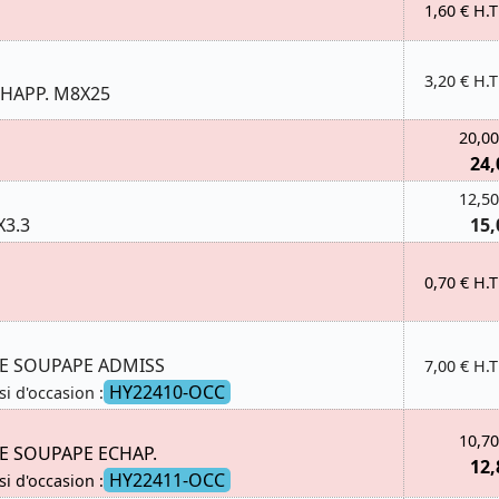
1,60 € H.T
3,20 € H.T
HAPP. M8X25
20,00
24,
12,50
X3.3
15,
0,70 € H.T
 SOUPAPE ADMISS
7,00 € H.T
HY22410-OCC
si d'occasion :
10,70
 SOUPAPE ECHAP.
12,
HY22411-OCC
si d'occasion :