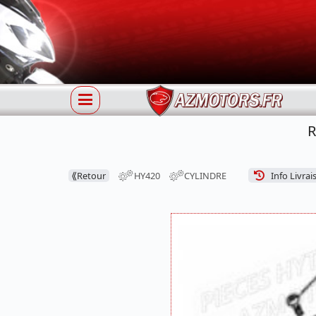
R
⟪
Retour
HY420
CYLINDRE
Info Livrai