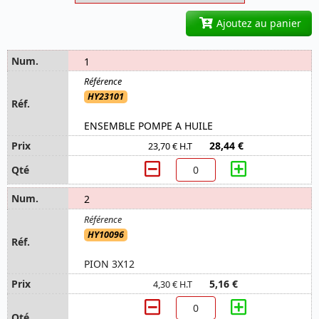
Ajoutez au panier
1
HY23101
ENSEMBLE POMPE A HUILE
28,44 €
23,70 € H.T
2
HY10096
PION 3X12
5,16 €
4,30 € H.T