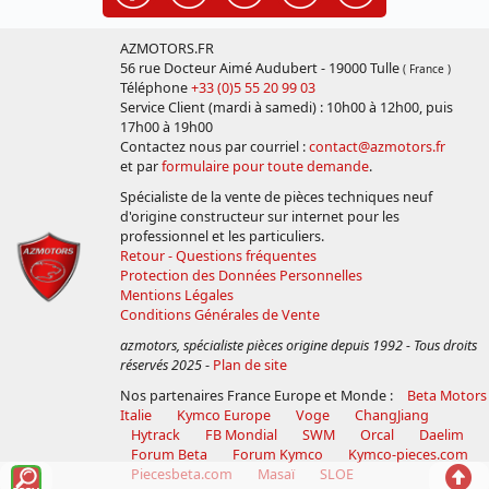
AZMOTORS.FR
56 rue Docteur Aimé Audubert - 19000 Tulle
( France )
Téléphone
+33 (0)5 55 20 99 03
Service Client (mardi à samedi) : 10h00 à 12h00, puis
17h00 à 19h00
Contactez nous par courriel :
contact@azmotors.fr
et par
formulaire pour toute demande
.
Spécialiste de la vente de pièces techniques neuf
d'origine constructeur sur internet pour les
professionnel et les particuliers.
Retour - Questions fréquentes
Protection des Données Personnelles
Mentions Légales
Conditions Générales de Vente
azmotors, spécialiste pièces origine depuis 1992 - Tous droits
réservés 2025
-
Plan de site
Nos partenaires France Europe et Monde :
Beta Motors
Italie
Kymco Europe
Voge
ChangJiang
Hytrack
FB Mondial
SWM
Orcal
Daelim
Forum Beta
Forum Kymco
Kymco-pieces.com
Voir
Reto
Piecesbeta.com
Masaï
SLOE