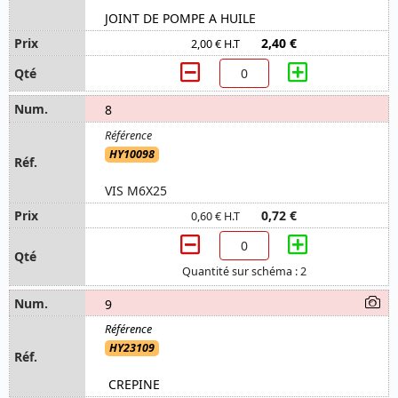
JOINT DE POMPE A HUILE
2,40 €
2,00 € H.T
8
HY10098
VIS M6X25
0,72 €
0,60 € H.T
Quantité sur schéma : 2
9
HY23109
CREPINE