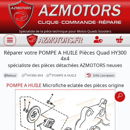
Spécialiste de la pièce technique pour Motos Quads Scooters
Connection
Panie
Réparer votre POMPE A HUILE Pièces Quad HY300
4x4
spécialiste des pièces détachées AZMOTORS neuves
⟪
Retour
HY300-4X4
POMPE A HUILE
Info Livraison
POMPE A HUILE
Microfiche eclatée des pièces origine