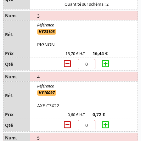
Quantité sur schéma : 2
3
HY23103
PIGNON
16,44 €
13,70 € H.T
4
HY10097
AXE C3X22
0,72 €
0,60 € H.T
5