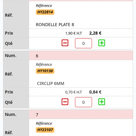
HY22814
RONDELLE PLATE 8
2,28 €
1,90 € H.T
6
HY10130
CIRCLIP 6MM
0,84 €
0,70 € H.T
7
HY23107