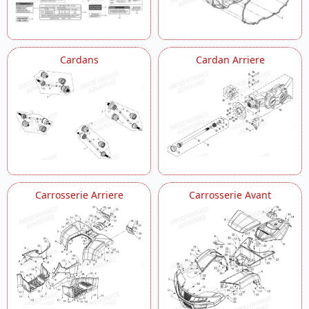
Plaques De Protection
Pont Arriere
Pont Avant Detaille 1
Pont Avant Detaille 2
Cardans
Cardan Arriere
Pont Avant Detaille 3
Pont Avant Detaille 4
Pont Avant Detaille 5
Porte Bagages
Rehausse De Selle Et Dosseret
Reservoir
Selecteur De Vitesses
Selle
Selle Version De Luxe
Carrosserie Arriere
Carrosserie Avant
Suspension Arriere Droite
Suspension Arriere Gauche
Suspension Avant Droite
Suspension Avant Gauche
Systeme De Frein
Systeme De Refroidissement
Systeme Electrique
Transmission