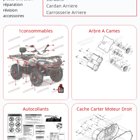
réparation
Cardan Arriere
révision
Carrosserie Arriere
accessoires
Carrosserie Avant
Carter Moteur
1consommables
Arbre A Cames
Carter Moteur Droit
Carter Moteur Gauche
Chassis
Coffre
Culasse Modele A Injection
Cylindre
Direction
Dosseret
Echappement
Eclairage
Embiellage Modele A Injection
Ensemble Roues
Autocollants
Cache Carter Moteur Droit
Filtre A Air
Guidon
Lanceur
Moteur Eps
Pare Buffle