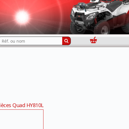
Panier
echercher...
ièces Quad HY810L