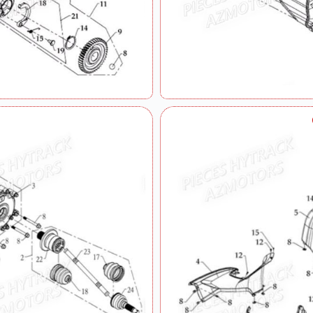
Pare Buffle
Plaques De Protection
Pont Arriere
Pont Avant
Porte Bagages
Rehausse De Selle Et Dosseret
Reservoir
Selecteur De Vitesses
Selle
Selle Version De Luxe
Suspension Arriere Droite
Suspension Arriere Gauche
Suspension Avant Droite
Suspension Avant Gauche
Systeme De Frein
Systeme De Refroidissement
Systeme Electrique
Transmission
Variateur