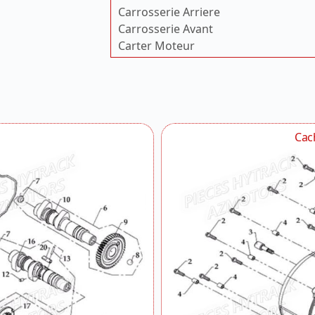
Carrosserie Arriere
Carrosserie Avant
Carter Moteur
Carter Moteur Droit
Carter Moteur Gauche
Chassis
Coffre
Culasse Modele A Injection
Cac
Cylindre
Direction
Dosseret
Echappement
Eclairage
Embiellage Modele A Injection
Ensemble Roues
Filtre A Air
Guidon
Lanceur