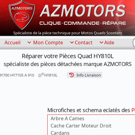
Spécialiste de la pièce technique pour Motos Quads Scooters
R
Accueil
Mon Compte
Contact
Aide
Réparer votre Pièces Quad HY810L
spécialiste des pièces détachées marque AZMOTORS
HY700 HY710S A 910
HY810L
Info Livraison
Microfiches et schema eclatés des
P
Arbre A Cames
Cache Carter Moteur Droit
Cardans