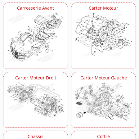
Porte Bagages
Carrosserie Avant
Carter Moteur
Rehausse De Selle Et Dosseret
Reservoir
Selecteur De Vitesses
Selle
Selle Version De Luxe
Suspension Arriere Droite
Suspension Arriere Gauche
Suspension Avant Droite
Suspension Avant Gauche
Systeme De Frein
Systeme De Refroidissement
Carter Moteur Droit
Carter Moteur Gauche
Systeme Electrique
Transmission
Variateur
Chassis
Coffre