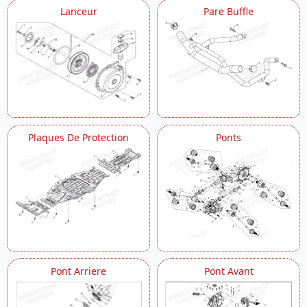
Lanceur
Pare Buffle
Plaques De Protection
Ponts
Pont Arriere
Pont Avant