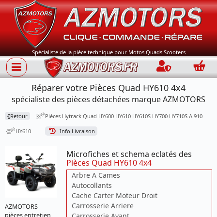
Spécialiste de la pièce technique pour Motos Quads Scooters
Connection
Panie
Réparer votre Pièces Quad HY610 4x4
spécialiste des pièces détachées marque AZMOTORS
⟪
Retour
Pièces Hytrack Quad HY600 HY610 HY610S HY700 HY710S A 910
HY610
Info Livraison
Microfiches et schema eclatés des
Pièces Quad HY610 4x4
Arbre A Cames
Autocollants
Cache Carter Moteur Droit
Carrosserie Arriere
AZMOTORS
pièces entretien
Carrosserie Avant