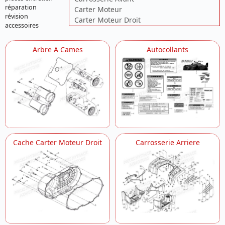
réparation
Carter Moteur
révision
Carter Moteur Droit
accessoires
Carter Moteur Gauche
Chassis
Arbre A Cames
Autocollants
Coffre
Culasse Modele A Carbu
Cylindre
Direction
Dosseret
Echappement
Eclairage
Embiellage Modele A Carbu
Ensemble Roues
Cache Carter Moteur Droit
Carrosserie Arriere
Filtre A Air
Guidon
Lanceur
Pare Buffle
Plaques De Protection
Ponts
Pont Arriere
Pont Avant