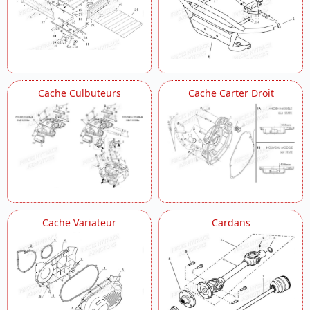
Reservoir
Retroviseurs
Roues Arriere
Roues Avant
Roue Libre
Selecteur De Vitesses
Sieges
Cache Culbuteurs
Cache Carter Droit
Suspension Arriere
Suspension Avant
Systeme De Frein
Systeme D Injection
Systeme Electrique
Transmission
Transmission Arriere
Tringlerie De Vitesses
Variateur
Cache Variateur
Cardans
Verrouillage Du Capot