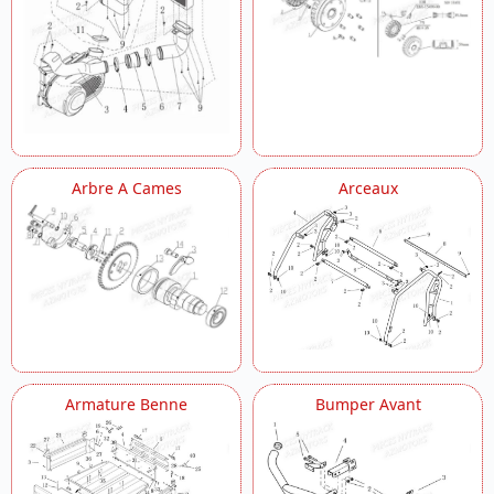
Cylindre
Demarreur
Differentiel Arriere
Differentiel Avant
Distribution
Echappement
Eclairage
Embiellage
Arbre A Cames
Arceaux
Etrier Avant
Filtre A Air
Frein De Parking
Maitre Cylindre
Marche Pied
Options
Outils
Pare Chocs
Pedalier
Armature Benne
Bumper Avant
Plaques De Protections
Plateau
Pompe A Eau
Pompe A Huile