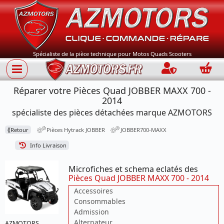
Spécialiste de la pièce technique pour Motos Quads Scooters
Connection
Panie
Réparer votre Pièces Quad JOBBER MAXX 700 -
2014
spécialiste des pièces détachées marque AZMOTORS
⟪
Retour
Pièces Hytrack JOBBER
JOBBER700-MAXX
Info Livraison
Microfiches et schema eclatés des
Pièces Quad JOBBER MAXX 700 - 2014
Accessoires
Consommables
Admission
Alternateur
AZMOTORS