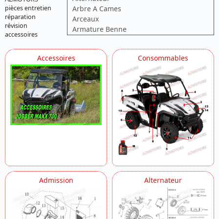
pièces entretien
Arbre A Cames
réparation
Arceaux
révision
Armature Benne
accessoires
Bumper Avant
Cache Culbuteurs
Accessoires
Consommables
Cache Carter Droit
Cache Variateur
Cardans
Cardan 1 Cannelure
Cardan 2 Cannelures
Cardan Avant
Carrosserie
Carrosserie Avant
Carter De Bv
Carter Moteur
Carter Moteur Gauche
Ceintures
Admission
Alternateur
Chassis
Circuit De Refroidissement
Colonne De Direction
Culasse