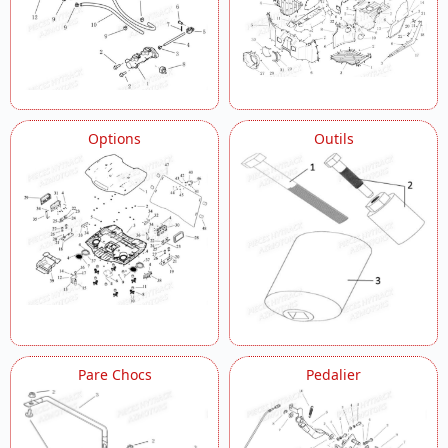
Options
Outils
Pare Chocs
Pedalier