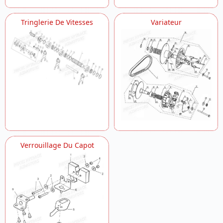
Tringlerie De Vitesses
Variateur
Verrouillage Du Capot