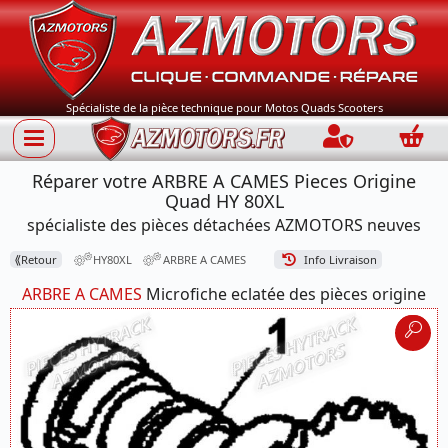
Spécialiste de la pièce technique pour Motos Quads Scooters
Connection
Panie
Réparer votre ARBRE A CAMES Pieces Origine
Quad HY 80XL
spécialiste des pièces détachées AZMOTORS neuves
⟪
Retour
HY80XL
ARBRE A CAMES
Info Livraison
ARBRE A CAMES
Microfiche eclatée des pièces origine