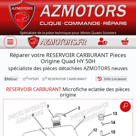
Spécialiste de la pièce technique pour Motos Quads Scooters
Connection
Panie
Réparer votre RESERVOIR CARBURANT Pieces
Origine Quad HY 50H
spécialiste des pièces détachées AZMOTORS neuves
⟪
Retour
HY50H
RESERVOIR CARBURANT
Info Livraison
RESERVOIR CARBURANT
Microfiche eclatée des pièces
origine