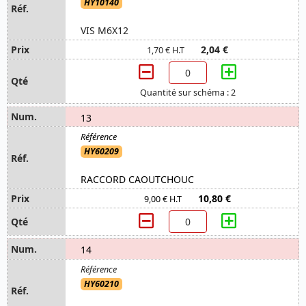
HY10140
VIS M6X12
2,04 €
1,70 € H.T
Quantité sur schéma : 2
13
HY60209
RACCORD CAOUTCHOUC
10,80 €
9,00 € H.T
14
HY60210