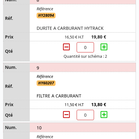
HY28094
DURITE A CARBURANT HYTRACK
19,80 €
16,50 € H.T
Quantité sur schéma : 2
9
HY60207
FILTRE A CARBURANT
13,80 €
11,50 € H.T
10