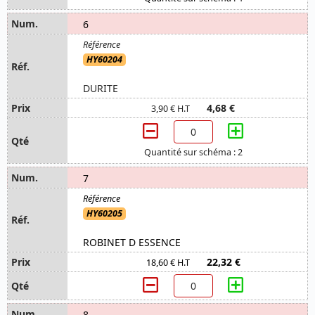
6
HY60204
DURITE
4,68 €
3,90 € H.T
Quantité sur schéma : 2
7
HY60205
ROBINET D ESSENCE
22,32 €
18,60 € H.T
8