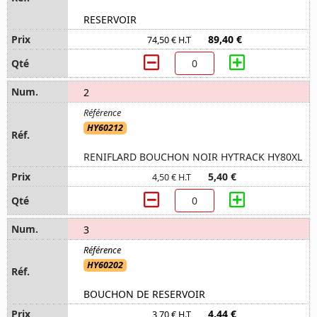
RESERVOIR
89,40 €
74,50 € H.T
2
HY60212
RENIFLARD BOUCHON NOIR HYTRACK HY80XL
5,40 €
4,50 € H.T
3
HY60202
BOUCHON DE RESERVOIR
4,44 €
3,70 € H.T