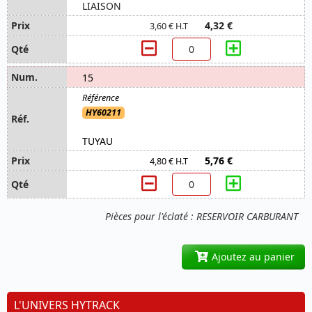
LIAISON
4,32 €
3,60 € H.T
15
HY60211
TUYAU
5,76 €
4,80 € H.T
Pièces pour l'éclaté : RESERVOIR CARBURANT
Ajoutez au panier
L'UNIVERS HYTRACK