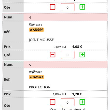
4
HY20204
JOINT MOUSSE
4,08 €
3,40 € H.T
5
HY60203
PROTECTION
1,20 €
1,00 € H.T
Quantité sur schéma : 4