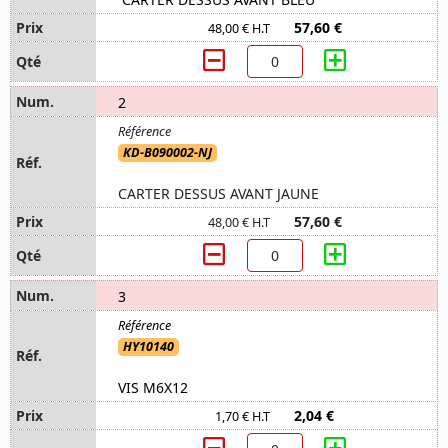
57,60 €
48,00 € H.T
2
KD-B090002-NJ
CARTER DESSUS AVANT JAUNE
57,60 €
48,00 € H.T
3
HY10140
VIS M6X12
2,04 €
1,70 € H.T