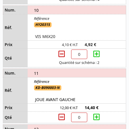
10
HY20315
VIS M6X20
4,92 €
4,10 € H.T
Quantité sur schéma : 2
11
KD-B090003-N
JOUE AVANT GAUCHE
14,40 €
12,00 € H.T