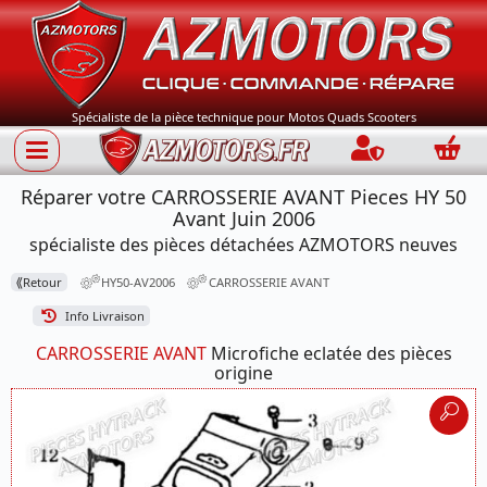
Spécialiste de la pièce technique pour Motos Quads Scooters
Connection
Panie
Réparer votre CARROSSERIE AVANT Pieces HY 50
Avant Juin 2006
spécialiste des pièces détachées AZMOTORS neuves
⟪
Retour
HY50-AV2006
CARROSSERIE AVANT
Info Livraison
CARROSSERIE AVANT
Microfiche eclatée des pièces
origine