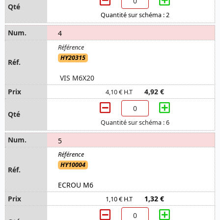
Quantité sur schéma : 2
4
HY20315
VIS M6X20
4,92 €
4,10 € H.T
Quantité sur schéma : 6
5
HY10004
ECROU M6
1,32 €
1,10 € H.T