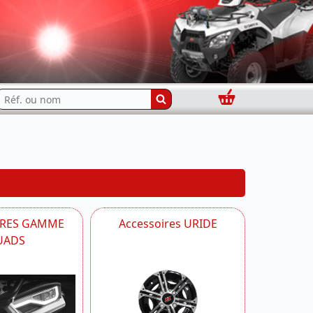
Panier
echercher...
IRES GAMME
Accessoires URIDE
UADS