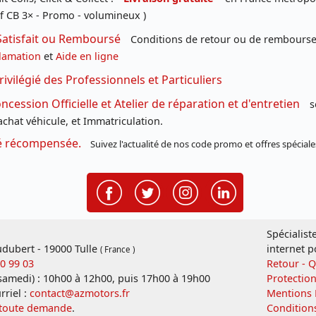
f CB 3× - Promo - volumineux )
Satisfait ou Remboursé
Conditions de retour ou de remboursem
lamation
et
Aide en ligne
rivilégié des Professionnels et Particuliers
cession Officielle et Atelier de réparation et d'entretien
s
chat véhicule, et Immatriculation.
té récompensée.
Suivez l'actualité de nos code promo et offres spéciale
Spécialist
dubert - 19000 Tulle
internet p
( France )
20 99 03
Retour - 
 samedi) : 10h00 à 12h00, puis 17h00 à 19h00
Protectio
rriel :
contact@azmotors.fr
Mentions 
 toute demande
.
Condition