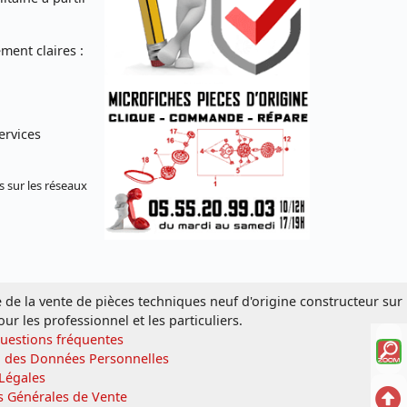
ent claires :
ervices
s sur les réseaux
e de la vente de pièces techniques neuf d'origine constructeur sur
our les professionnel et les particuliers.
Questions fréquentes
Voi
n des Données Personnelles
la
Légales
Ret
s Générales de Vente