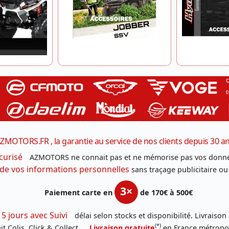
ZMOTORS.FR , la garantie au service de nos clients depuis 30 a
curisé
AZMOTORS ne connait pas et ne mémorise pas vos donné
 de vos informations personnelles
sans traçage publicitaire ou
3×
Paiement carte en
de 170€ à 500€
 5 jours avec Suivi
délai selon stocks et disponibilité. Livraison
(*)
t Colis, Click & Collect .
Livraison gratuite
en France métropoli