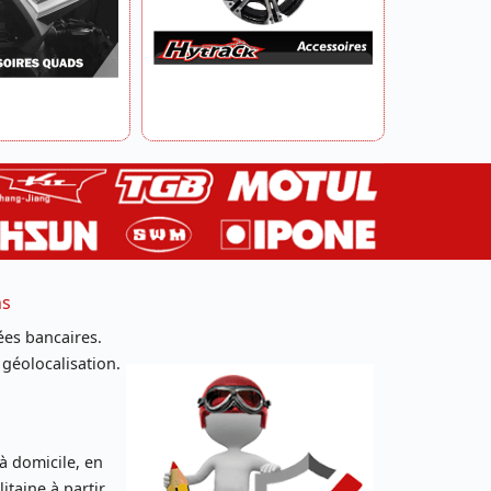
ns
es bancaires.
 géolocalisation.
 à domicile, en
taine à partir