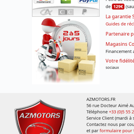
de
129€
(sau
La garantie 
Guides de réc
Partenaire p
Magasins Con
Financement a
Votre fidéli
sociaux
AZMOTORS.FR
56 rue Docteur Aimé Au
Téléphone
+33 (0)5 55 
Service Client (mardi à
Contactez nous par cou
et par
formulaire pour