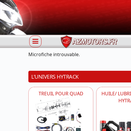
Microfiche introuvable.
L'UNIVERS HYTRACK
TREUIL POUR QUAD
HUILE/ LUBR
HYTR