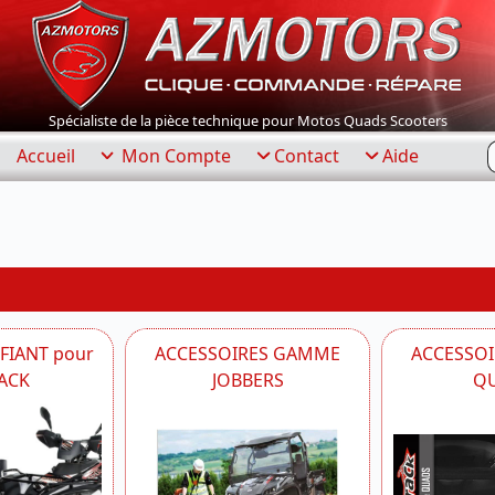
Spécialiste de la pièce technique pour Motos Quads Scooters
R
Accueil
Mon Compte
Contact
Aide
IFIANT pour
ACCESSOIRES GAMME
ACCESSO
ACK
JOBBERS
Q