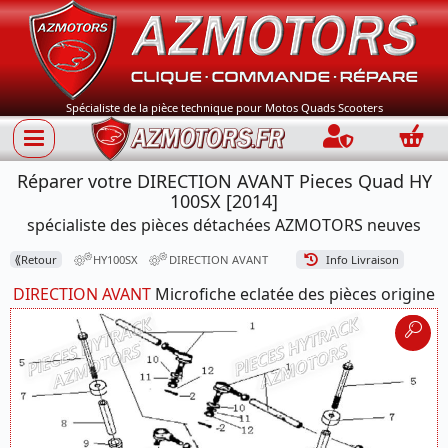
Spécialiste de la pièce technique pour Motos Quads Scooters
Connection
Panie
Réparer votre DIRECTION AVANT Pieces Quad HY
100SX [2014]
spécialiste des pièces détachées AZMOTORS neuves
⟪
Retour
HY100SX
DIRECTION AVANT
Info Livraison
DIRECTION AVANT
Microfiche eclatée des pièces origine