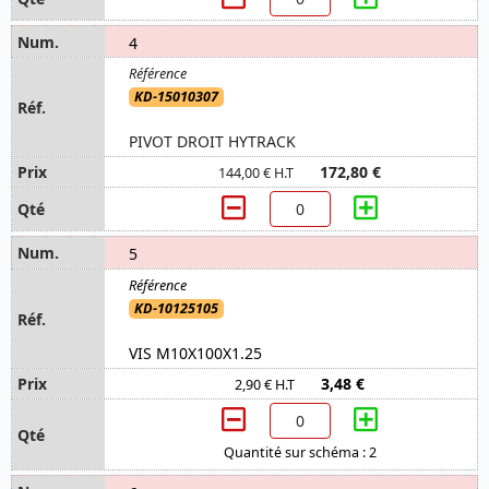
4
KD-15010307
PIVOT DROIT HYTRACK
172,80 €
144,00 € H.T
5
KD-10125105
VIS M10X100X1.25
3,48 €
2,90 € H.T
Quantité sur schéma : 2