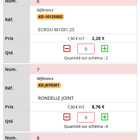
6
KD-10125002
ECROU M10X1.25
2,28 €
1,90 € H.T
Quantité sur schéma : 2
7
KD-J070301
RONDELLE JOINT
8,76 €
7,30 € H.T
Quantité sur schéma : 4
8