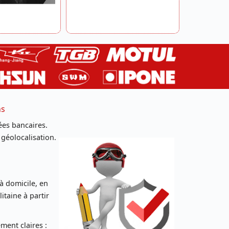
ns
es bancaires.
 géolocalisation.
 à domicile, en
taine à partir
ent claires :