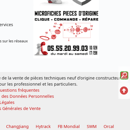
ervices
s sur les réseaux
Voi
e de la vente de pièces techniques neuf d'origine constructeur sur
la
our les professionnel et les particuliers.
Ret
Questions fréquentes
mi
n des Données Personnelles
en
Légales
sc
s Générales de Vente
hau
écl
ChangJiang
Hytrack
FB Mondial
SWM
Orcal