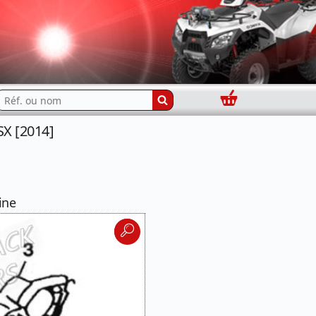
Panier
echercher...
X [2014]
ine