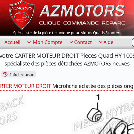
Spécialiste de la pièce technique pour Motos Quads Scooters
R
Accueil
Mon Compte
Contact
Aide
 votre CARTER MOTEUR DROIT Pieces Quad HY 100S
spécialiste des pièces détachées AZMOTORS neuves
Info Livraison
RTER MOTEUR DROIT
Microfiche eclatée des pièces orig