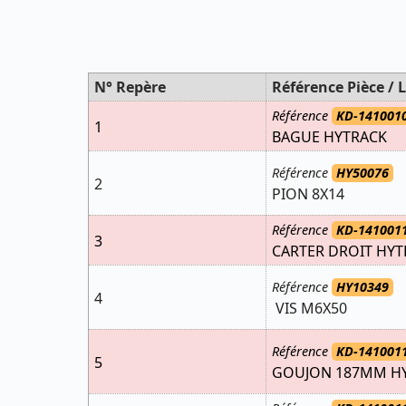
N° Repère
Référence Pièce / L
Référence
KD-141001
1
BAGUE HYTRACK
Référence
HY50076
2
PION 8X14
Référence
KD-141001
3
CARTER DROIT HYT
Référence
HY10349
4
VIS M6X50
Référence
KD-141001
5
GOUJON 187MM H