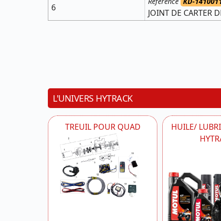
Référence
KD-141001
6
JOINT DE CARTER 
L'UNIVERS HYTRACK
TREUIL POUR QUAD
HUILE/ LUBR
HYTR