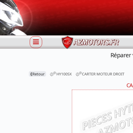
Réparer
⟪
Retour
HY100SX
CARTER MOTEUR DROIT
CA