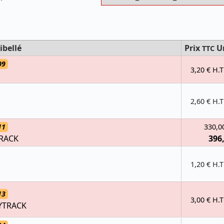
ibellé
Prix
U
TTC
09
3,20 € H.T
2,60 € H.T
11
330,0
RACK
396
1,20 € H.T
13
3,00 € H.T
YTRACK