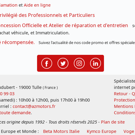
lamation
et
Aide en ligne
rivilégié des Professionnels et Particuliers
cession Officielle et Atelier de réparation et d'entretien
s
chat véhicule, et Immatriculation.
té récompensée.
Suivez l'actualité de nos code promo et offres spéciale
Spécialist
dubert - 19000 Tulle
internet p
( France )
20 99 03
Retour - 
 samedi) : 10h00 à 12h00, puis 17h00 à 19h00
Protectio
rriel :
contact@azmotors.fr
Mentions 
 toute demande
.
Condition
ces origine depuis 1992 - Tous droits réservés 2025
-
Plan de site
e Europe et Monde :
Beta Motors Italie
Kymco Europe
Voge