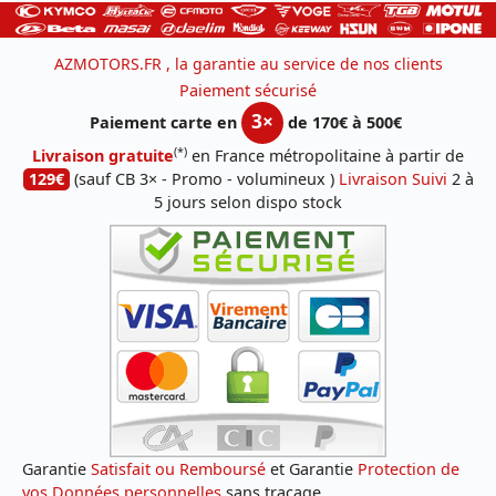
AZMOTORS.FR , la garantie au service de nos clients
Paiement sécurisé
3×
Paiement carte en
de 170€ à 500€
(*)
Livraison gratuite
en France métropolitaine à partir de
129€
(sauf CB 3× - Promo - volumineux )
Livraison Suivi
2 à
5 jours selon dispo stock
Garantie
Satisfait ou Remboursé
et Garantie
Protection de
vos Données personnelles
sans traçage