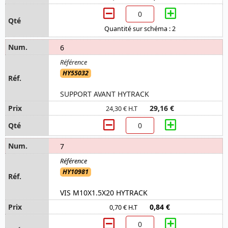
Quantité sur schéma : 2
6
HY55032
SUPPORT AVANT HYTRACK
29,16 €
24,30 € H.T
7
HY10981
VIS M10X1.5X20 HYTRACK
0,84 €
0,70 € H.T