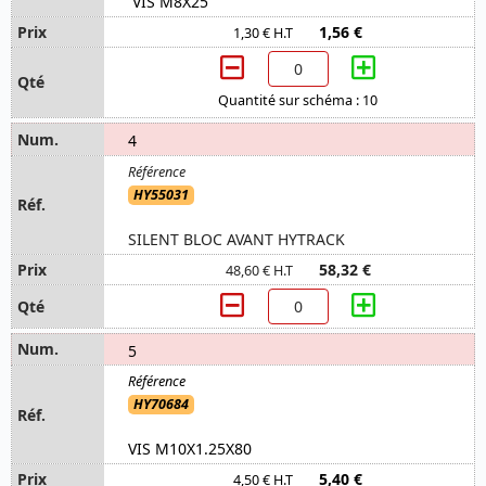
VIS M8X25
1,56 €
1,30 € H.T
Quantité sur schéma : 10
4
HY55031
SILENT BLOC AVANT HYTRACK
58,32 €
48,60 € H.T
5
HY70684
VIS M10X1.25X80
5,40 €
4,50 € H.T