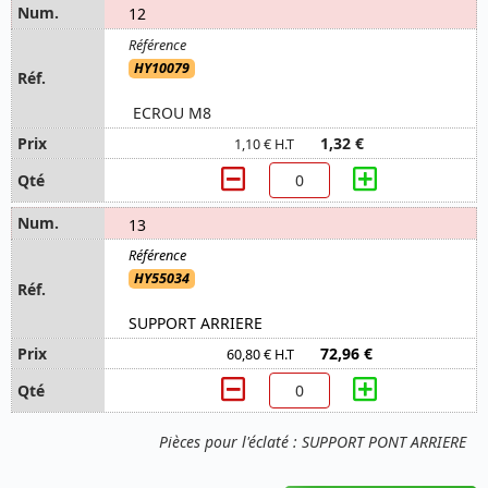
12
HY10079
ECROU M8
1,32 €
1,10 € H.T
13
HY55034
SUPPORT ARRIERE
72,96 €
60,80 € H.T
Pièces pour l'éclaté : SUPPORT PONT ARRIERE