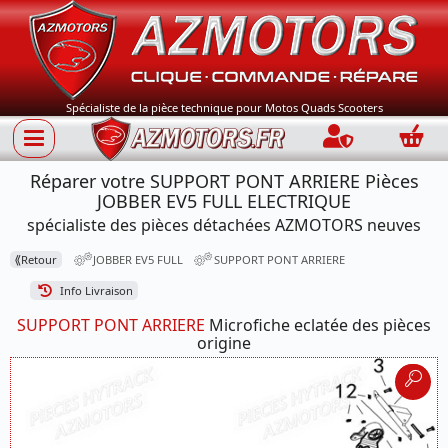
Spécialiste de la pièce technique pour Motos Quads Scooters
Connection
Panie
Réparer votre SUPPORT PONT ARRIERE Pièces
JOBBER EV5 FULL ELECTRIQUE
spécialiste des pièces détachées AZMOTORS neuves
⟪
Retour
JOBBER EV5 FULL
SUPPORT PONT ARRIERE
Info Livraison
SUPPORT PONT ARRIERE
Microfiche eclatée des pièces
origine