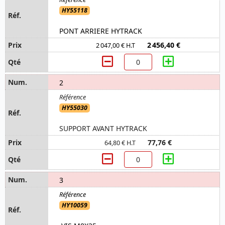
HY55118
PONT ARRIERE HYTRACK
2 456,40 €
2 047,00 € H.T
2
HY55030
SUPPORT AVANT HYTRACK
77,76 €
64,80 € H.T
3
HY10059