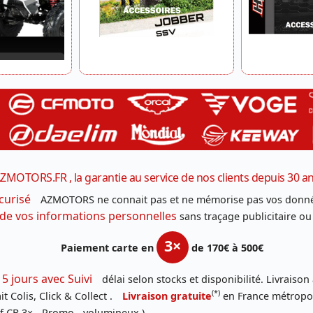
ZMOTORS.FR , la garantie au service de nos clients depuis 30 a
curisé
AZMOTORS ne connait pas et ne mémorise pas vos donné
 de vos informations personnelles
sans traçage publicitaire ou
3×
Paiement carte en
de 170€ à 500€
 5 jours avec Suivi
délai selon stocks et disponibilité. Livraison
(*)
t Colis, Click & Collect .
Livraison gratuite
en France métropoli
f CB 3× - Promo - volumineux )