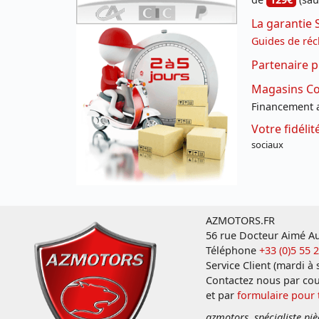
La garantie 
Guides de réc
Partenaire p
Magasins Con
Financement a
Votre fidéli
sociaux
AZMOTORS.FR
56 rue Docteur Aimé Au
Téléphone
+33 (0)5 55 
Service Client (mardi à
Contactez nous par cou
et par
formulaire pour
azmotors, spécialiste piè