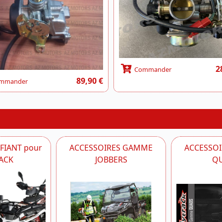
2
Commander
89,90 €
mmander
IFIANT pour
ACCESSOIRES GAMME
ACCESSO
ACK
JOBBERS
Q