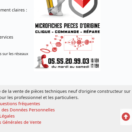
ent claires :
ervices
s sur les réseaux
e de la vente de pièces techniques neuf d'origine constructeur sur
our les professionnel et les particuliers.
Questions fréquentes
n des Données Personnelles
Ret
Légales
s Générales de Vente
en