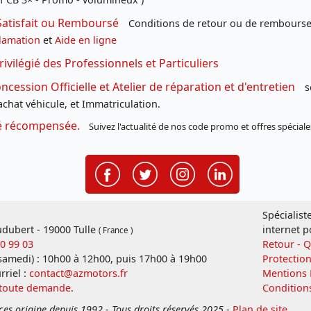
Satisfait ou Remboursé
Conditions de retour ou de remboursem
lamation
et
Aide en ligne
rivilégié des Professionnels et Particuliers
cession Officielle et Atelier de réparation et d'entretien
s
chat véhicule, et Immatriculation.
té récompensée.
Suivez l'actualité de nos code promo et offres spéciale
Spécialist
dubert - 19000 Tulle
internet p
( France )
20 99 03
Retour - 
 samedi) : 10h00 à 12h00, puis 17h00 à 19h00
Protectio
rriel :
contact@azmotors.fr
Mentions 
 toute demande
.
Condition
ces origine depuis 1992 - Tous droits réservés 2025
-
Plan de site