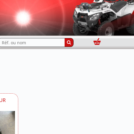
Panier
echercher...
UR