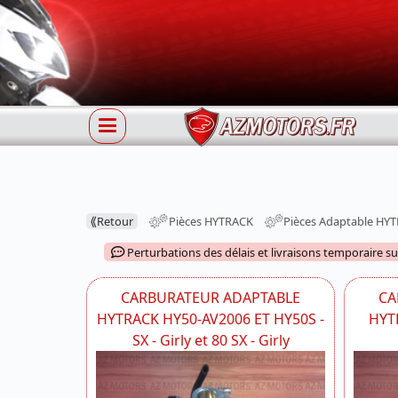
⟪
Retour
Pièces HYTRACK
Pièces Adaptable HY
Perturbations des délais et livraisons temporaire s
CARBURATEUR ADAPTABLE
CA
HYTRACK HY50-AV2006 ET HY50S -
HYT
SX - Girly et 80 SX - Girly