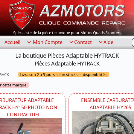
Spécialiste de la pièce technique pour Motos Quads Scooters
R
Accueil
Mon Compte
Contact
Aide
La boutique Pièces Adaptable HYTRACK
Pièces Adaptable HYTRACK
TRACK
Livraison 2 à 5 jours selon stocks et disponibilités.
ur cette marque.
RBURATEUR ADAPTABLE
ENSEMBLE CARBURATE
RACK HY150 PHOTO NON
ADAPTABLE HY265
CONTRACTUEL