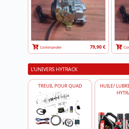
79,90 €
Commander
Co
L'UNIVERS HYTRACK
TREUIL POUR QUAD
HUILE/ LUBR
HYTR