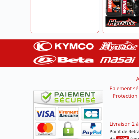
A
Paiement sé
Protection
Livraison 2 à
Point de Retrai
de
129€
(sau