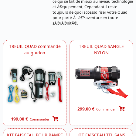
ce qui se fait de mieux au niveau technologie
et Ã©quipement, Cependant il reste
toujours de quoi accessoiriser votre Quad
pour partir Ã lâ€™aventure en toute
sÃ©rÃ©nitÃ©.
TREUIL QUAD commande
TREUIL QUAD SANGLE
au guidon
NYLON
299,00 €
Commander
199,00 €
Commander
KIT FAISCEAU POUR RAMPE
KIT FAISCEAU TEL.SANS