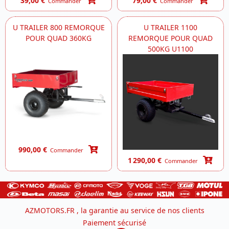
39,00 €
79,00 €
Commander
Commander
U TRAILER 800 REMORQUE
U TRAILER 1100
POUR QUAD 360KG
REMORQUE POUR QUAD
500KG U1100
990,00 €
Commander
1 290,00 €
Commander
AZMOTORS.FR , la garantie au service de nos clients
Paiement sécurisé