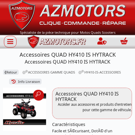
Spécialiste de la pièce technique pour Motos Quads Scooters
Connection
Panie
Accessoires QUAD HY410 IS HYTRACK
Accessoires QUAD HY410 IS HYTRACK
⟪
Retour
ACCESSOIRES GAMME QUADS
HY410-IS-ACCESSOIRES
Info Livraison
Accessoires QUAD HY410 IS
HYTRACK
Accéder aux accessoires et produits d'entretien
pour cette gamme de véhicule.
Caractéristiques
Facile et SÃ©curisant, DotÃ© d'un