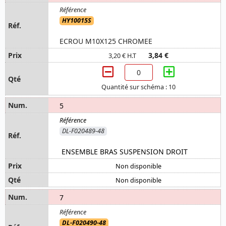
HY10015S
ECROU M10X125 CHROMEE
3,84 €
3,20 € H.T
Quantité sur schéma : 10
5
DL-F020489-48
ENSEMBLE BRAS SUSPENSION DROIT
Non disponible
Non disponible
7
DL-F020490-48