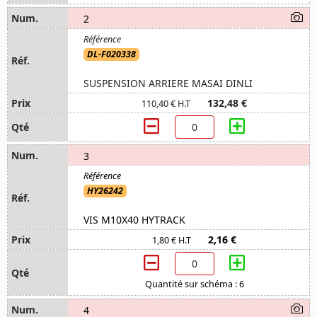
2
DL-F020338
SUSPENSION ARRIERE MASAI DINLI
132,48 €
110,40 € H.T
3
HY26242
VIS M10X40 HYTRACK
2,16 €
1,80 € H.T
Quantité sur schéma : 6
4