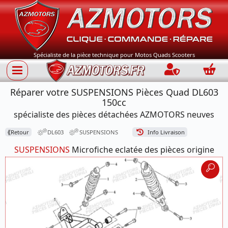
Spécialiste de la pièce technique pour Motos Quads Scooters
Connection
Panie
Réparer votre SUSPENSIONS Pièces Quad DL603
150cc
spécialiste des pièces détachées AZMOTORS neuves
⟪
Retour
DL603
SUSPENSIONS
Info Livraison
SUSPENSIONS
Microfiche eclatée des pièces origine