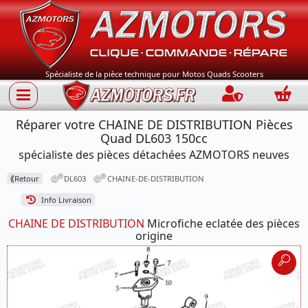
Spécialiste de la pièce technique pour Motos Quads Scooters
Connection
Panie
Réparer votre CHAINE DE DISTRIBUTION Pièces
Quad DL603 150cc
spécialiste des pièces détachées AZMOTORS neuves
⟪
Retour
DL603
CHAINE-DE-DISTRIBUTION
Info Livraison
CHAINE DE DISTRIBUTION
Microfiche eclatée des pièces
origine