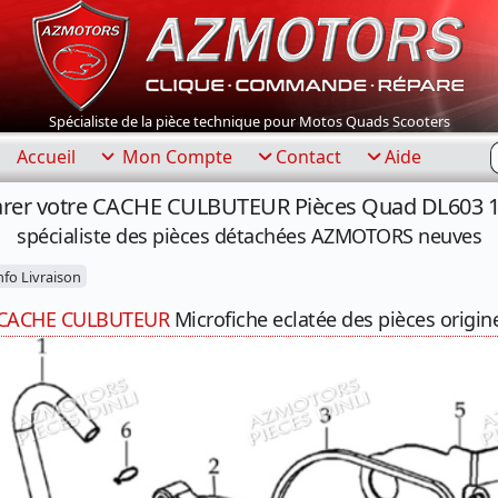
Spécialiste de la pièce technique pour Motos Quads Scooters
R
Accueil
Mon Compte
Contact
Aide
rer votre CACHE CULBUTEUR Pièces Quad DL603 
spécialiste des pièces détachées AZMOTORS neuves
fo Livraison
CACHE CULBUTEUR
Microfiche eclatée des pièces origin