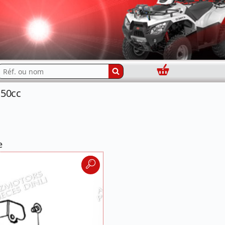
Panier
echercher...
150cc
e