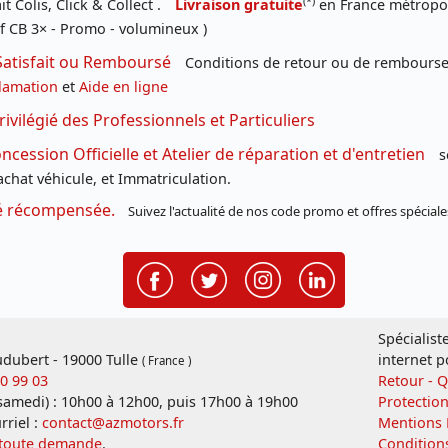
(*)
t Colis, Click & Collect .
Livraison gratuite
en France métropoli
f CB 3× - Promo - volumineux )
Satisfait ou Remboursé
Conditions de retour ou de remboursem
lamation
et
Aide en ligne
rivilégié des Professionnels et Particuliers
cession Officielle et Atelier de réparation et d'entretien
s
chat véhicule, et Immatriculation.
té récompensée.
Suivez l'actualité de nos code promo et offres spéciale
Spécialist
dubert - 19000 Tulle
internet p
( France )
20 99 03
Retour - 
 samedi) : 10h00 à 12h00, puis 17h00 à 19h00
Protectio
rriel :
contact@azmotors.fr
Mentions 
 toute demande
.
Condition