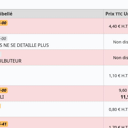
ibellé
Prix
U
TTC
-00
4,40 € H.T
-00
Non di
 NE SE DETAILLE PLUS
Non di
CULBUTEUR
1,10 € H.T
-00
9,60
LI
11,
0,80 € H.T
-41
1,70 € H.T