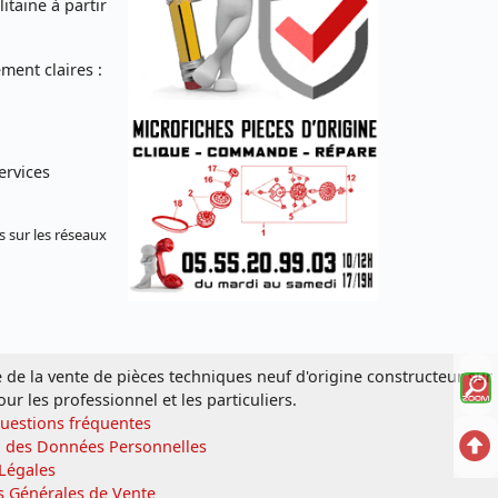
taine à partir
ent claires :
ervices
s sur les réseaux
Voi
e de la vente de pièces techniques neuf d'origine constructeur sur
our les professionnel et les particuliers.
la
Questions fréquentes
Ret
n des Données Personnelles
mi
Légales
en
s Générales de Vente