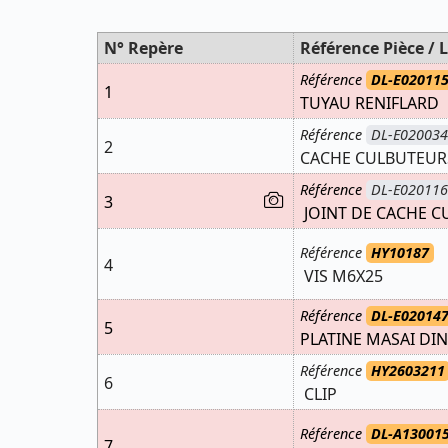
N° Repère
Référence Pièce / L
Référence
DL-E020115
1
TUYAU RENIFLARD
Référence
DL-E020034
2
CACHE CULBUTEURS
Référence
DL-E020116
3
JOINT DE CACHE 
Référence
HY10187
4
VIS M6X25
Référence
DL-E020147
5
PLATINE MASAI DIN
Référence
HY2603211
6
CLIP
Référence
DL-A130015
7