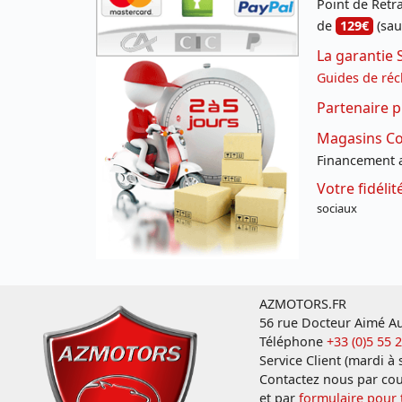
Point de Retrai
de
129€
(sau
La garantie 
Guides de réc
Partenaire p
Magasins Con
Financement a
Votre fidéli
sociaux
AZMOTORS.FR
56 rue Docteur Aimé Au
Téléphone
+33 (0)5 55 
Service Client (mardi à
Contactez nous par cou
et par
formulaire pour