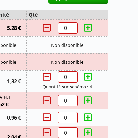
nité
Qté
5,28 €
sponible
Non disponible
sponible
Non disponible
1,32 €
Quantité sur schéma : 4
 € H.T
52 €
0,96 €
2,04 €