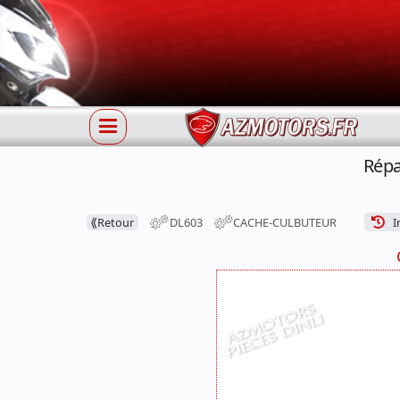
Répa
⟪
Retour
DL603
CACHE-CULBUTEUR
In